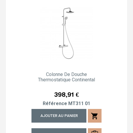
Colonne De Douche
Thermostatique Continental
Prix
398,91 €
Référence
MT311 01
shopping_cart
AJOUTER AU PANIER