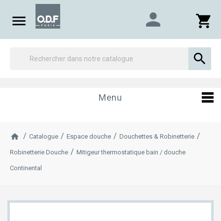
person

shopping_cart

Menu
Catalogue
Espace douche
Douchettes & Robinetterie
Robinetterie Douche
Mitigeur thermostatique bain / douche
Continental