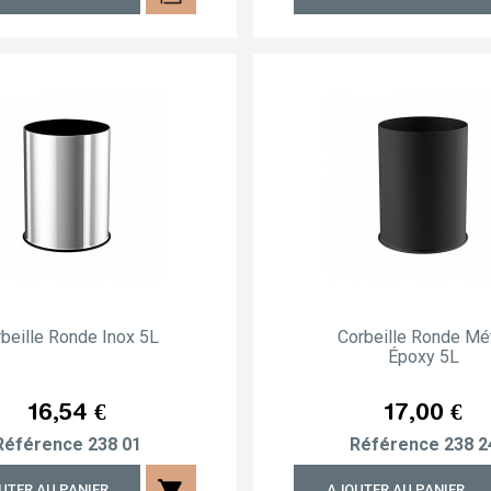
beille Ronde Inox 5L
Corbeille Ronde Mé
Époxy 5L
Prix
Prix
16,54 €
17,00 €
Référence
238 01
Référence
238 2
shopping_cart
UTER AU PANIER
AJOUTER AU PANIER