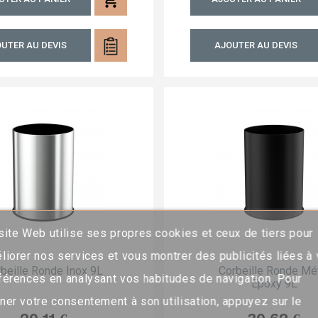
UTER AU DEVIS
AJOUTER AU DEVIS
site Web utilise ses propres cookies et ceux de tiers pour
liorer nos services et vous montrer des publicités liées à
beille Ronde Inox 9L
Corbeille Ronde Mé
férences en analysant vos habitudes de navigation. Pour
Époxy 9L
ner votre consentement à son utilisation, appuyez sur le