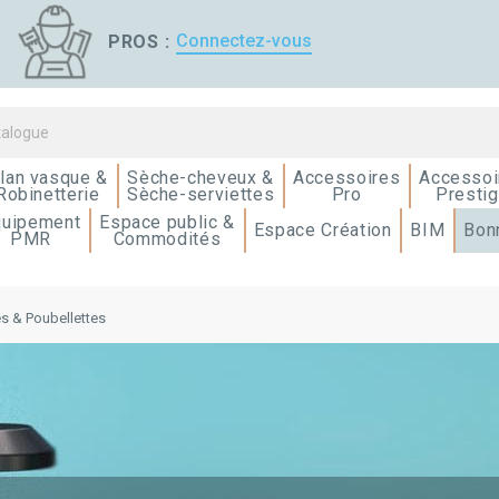
Connectez-vous
PROS :
lan vasque &
Sèche-cheveux &
Accessoires
Accessoi
Robinetterie
Sèche-serviettes
Pro
Presti
quipement
Espace public &
Espace Création
BIM
Bon
PMR
Commodités
es & Poubellettes