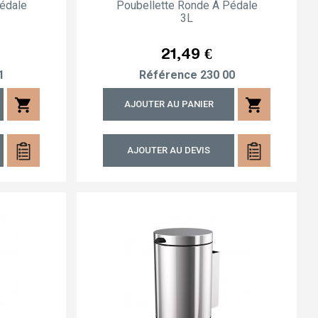
édale
Poubellette Ronde À Pédale
3L
Prix
21,49 €
1
Référence
230 00
shopping_cart
shopping_cart
AJOUTER AU PANIER
AJOUTER AU DEVIS