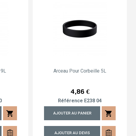
» 9L
Arceau Pour Corbeille 5L
Prix
4,86 €
0
Référence
E238 04
shopping_cart
shopping_cart
AJOUTER AU PANIER
AJOUTER AU DEVIS