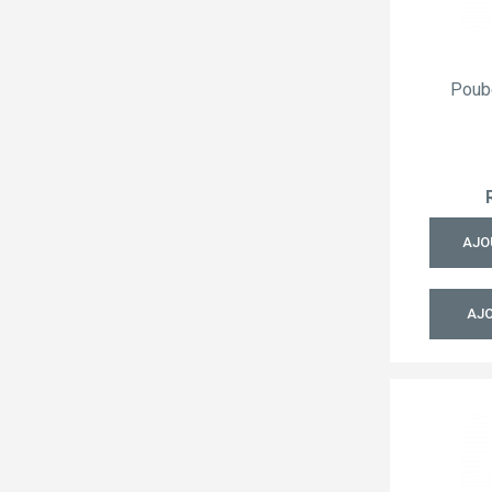
Poub
AJO
AJO