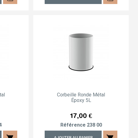
tal
Corbeille Ronde Métal
Époxy 5L
Prix
17,00 €
4
Référence
238 00
shopping_cart
shopping_cart
AJOUTER AU PANIER