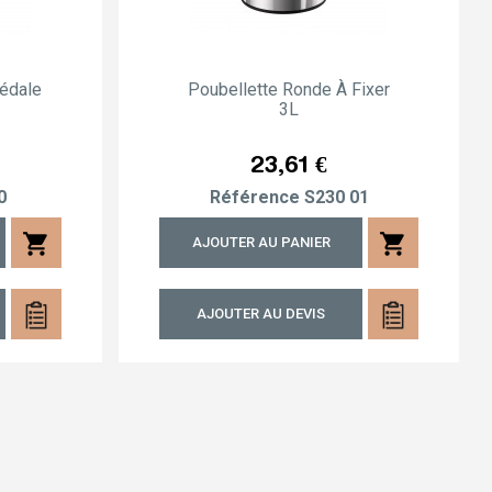
édale
Poubellette Ronde À Fixer
3L
Prix
23,61 €
0
Référence
S230 01
shopping_cart
shopping_cart
AJOUTER AU PANIER
AJOUTER AU DEVIS