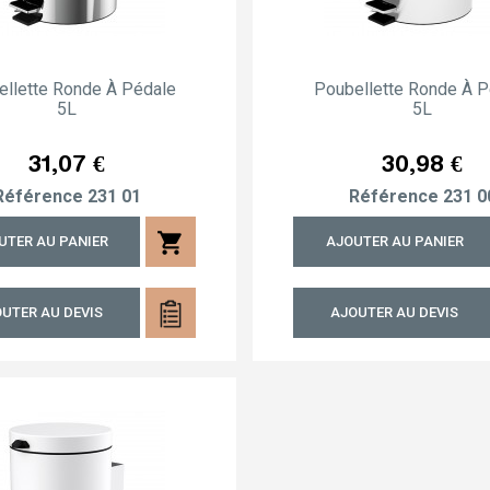
ellette Ronde À Pédale
Poubellette Ronde À P
5L
5L
Prix
Prix
31,07 €
30,98 €
Référence
231 01
Référence
231 0
shopping_cart
UTER AU PANIER
AJOUTER AU PANIER
UTER AU DEVIS
AJOUTER AU DEVIS