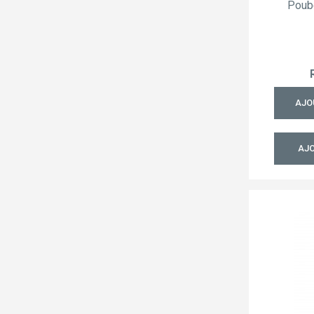
Poub
AJO
AJO