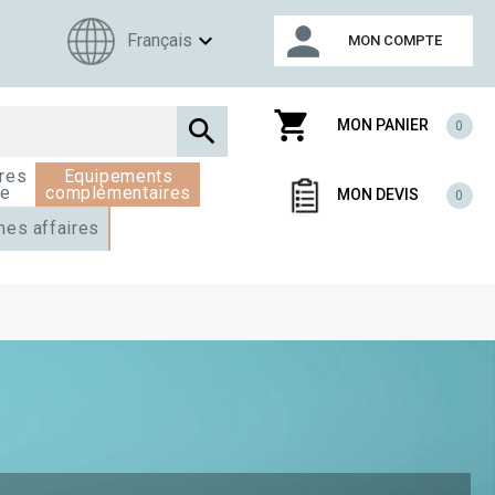
person
expand_more
Français
MON COMPTE
shopping_cart

MON PANIER
0
res
Equipements
ge
complémentaires
MON DEVIS
0
nes affaires