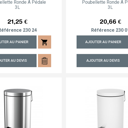
ellette Ronde À Pédale
Poubellette Ronde À P
3L
3L
Prix
Prix
21,25 €
20,66 €
Référence
230 24
Référence
230 0
shopping_cart
UTER AU PANIER
AJOUTER AU PANIER
UTER AU DEVIS
AJOUTER AU DEVIS