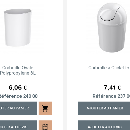
Corbeille Ovale
Corbeille « Click-It 
Polypropylène 6L
Prix
Prix
6,06 €
7,41 €
Référence
240 00
Référence
237 0
shopping_cart
UTER AU PANIER
AJOUTER AU PANIER
UTER AU DEVIS
AJOUTER AU DEVIS