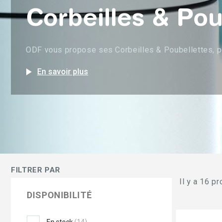
Corbeilles & Pou
ODF vous propose ses Corbeilles & Poubellettes, pou
play_arrow
En savoir plus
FILTRER PAR
Il y a 16 pr
DISPONIBILITÉ
En stock
(14)