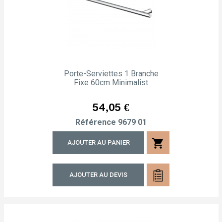
Porte-Serviettes 1 Branche
Fixe 60cm Minimalist
Prix
54,05 €
Référence
9679 01
shopping_cart
AJOUTER AU PANIER
AJOUTER AU DEVIS