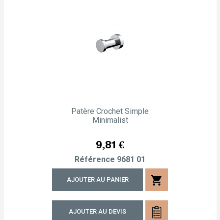
Patère Crochet Simple
Minimalist
Prix
9,81 €
Référence
9681 01
shopping_cart
AJOUTER AU PANIER
AJOUTER AU DEVIS