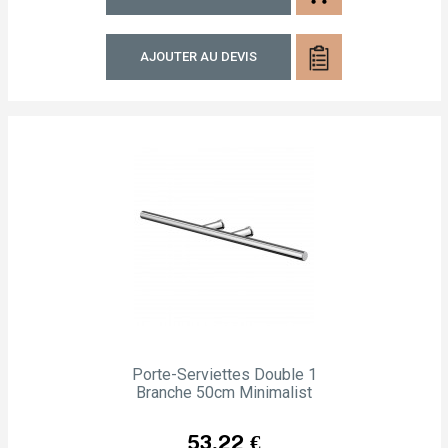
AJOUTER AU DEVIS
Porte-Serviettes Double 1
Branche 50cm Minimalist
Prix
53,22 €