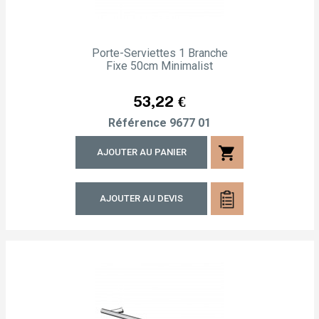
Porte-Serviettes 1 Branche
Fixe 50cm Minimalist
Prix
53,22 €
Référence
9677 01
shopping_cart
AJOUTER AU PANIER
AJOUTER AU DEVIS