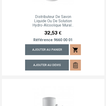
Distributeur De Savon
Liquide Ou De Solution
Hydro-Alcoolique Mural...
Prix
32,53 €
Référence
9660 00 01
shopping_cart
AJOUTER AU PANIER
AJOUTER AU DEVIS