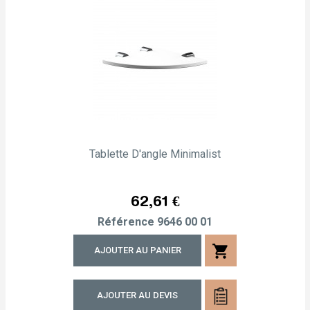
Tablette D'angle Minimalist
Prix
62,61 €
Référence
9646 00 01
shopping_cart
AJOUTER AU PANIER
AJOUTER AU DEVIS