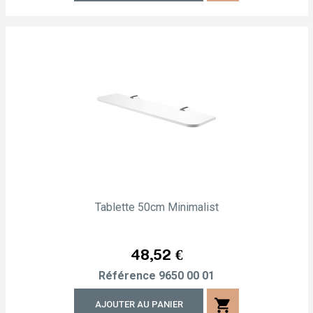
Tablette 50cm Minimalist
Prix
48,52 €
Référence
9650 00 01
shopping_cart
AJOUTER AU PANIER