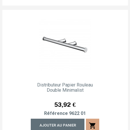
Distributeur Papier Rouleau
Double Minimalist
Prix
53,92 €
Référence
9622 01
shopping_cart
AJOUTER AU PANIER