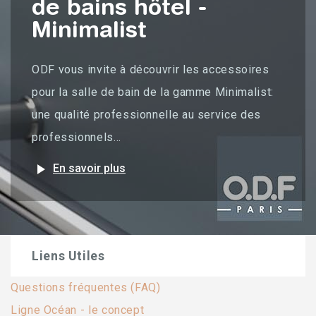
de bains hôtel -
Minimalist
ODF vous invite à découvrir les accessoires
pour la salle de bain de la gamme Minimalist:
une qualité professionnelle au service des
professionnels...
play_arrow
En savoir plus
Liens Utiles
Questions fréquentes (FAQ)
Ligne Océan - le concept