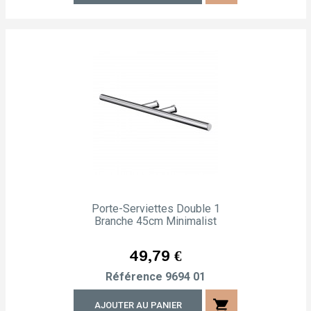
Porte-Serviettes Double 1
Branche 45cm Minimalist
Prix
49,79 €
Référence
9694 01
shopping_cart
AJOUTER AU PANIER