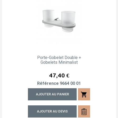
Porte-Gobelet Double +
Gobelets Minimalist
Prix
47,40 €
Référence
9664 00 01
shopping_cart
AJOUTER AU PANIER
AJOUTER AU DEVIS