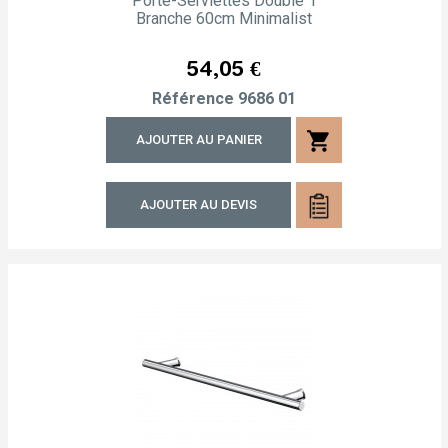
Porte-Serviettes Double 1
Branche 60cm Minimalist
Prix
54,05 €
Référence
9686 01
shopping_cart
AJOUTER AU PANIER
AJOUTER AU DEVIS