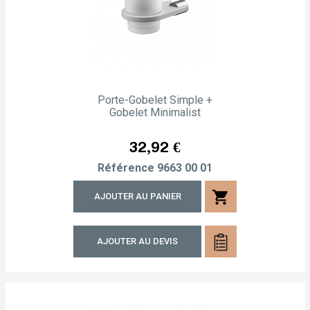
Porte-Gobelet Simple +
Gobelet Minimalist
Prix
32,92 €
Référence
9663 00 01
shopping_cart
AJOUTER AU PANIER
AJOUTER AU DEVIS