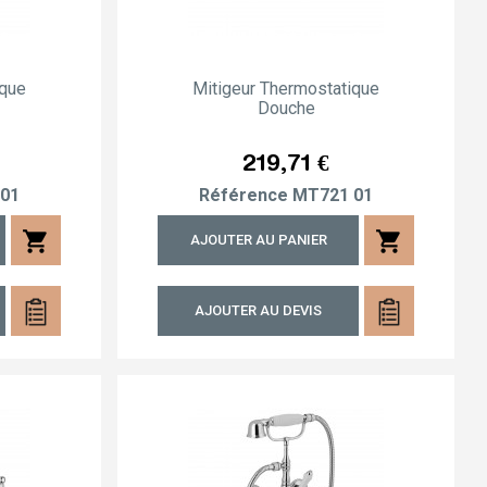
ique
Mitigeur Thermostatique
Douche
Prix
219,71 €
01
Référence
MT721 01
shopping_cart
shopping_cart
AJOUTER AU PANIER
AJOUTER AU DEVIS