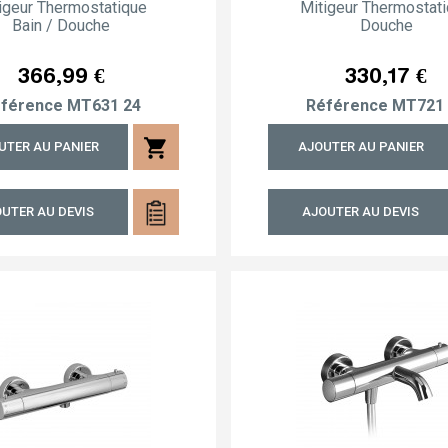
igeur Thermostatique
Mitigeur Thermostat
Bain / Douche
Douche
Prix
Prix
366,99 €
330,17 €
férence
MT631 24
Référence
MT721 
shopping_cart
UTER AU PANIER
AJOUTER AU PANIER
UTER AU DEVIS
AJOUTER AU DEVIS