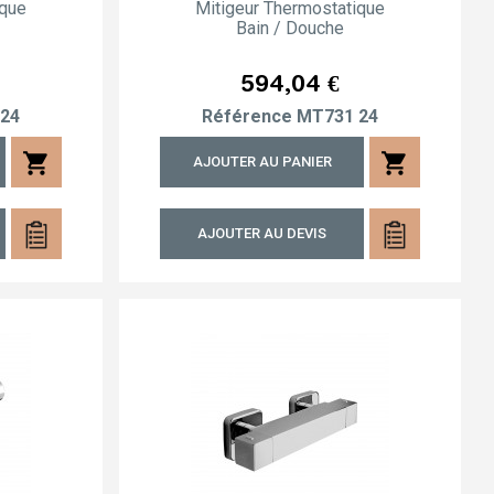
ique
Mitigeur Thermostatique
Bain / Douche
Prix
594,04 €
24
Référence
MT731 24
shopping_cart
shopping_cart
AJOUTER AU PANIER
AJOUTER AU DEVIS