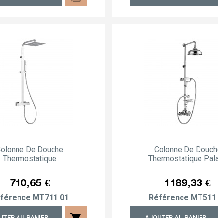
Colonne De Douche
Colonne De Douch
Thermostatique
Thermostatique Pal
Prix
Prix
710,65 €
1 189,33 €
férence
MT711 01
Référence
MT511 
shopping_cart
UTER AU PANIER
AJOUTER AU PANIER