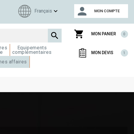
person
expand_more
Français
MON COMPTE
shopping_cart

MON PANIER
0
res
Equipements
ge
complémentaires
MON DEVIS
1
nes affaires