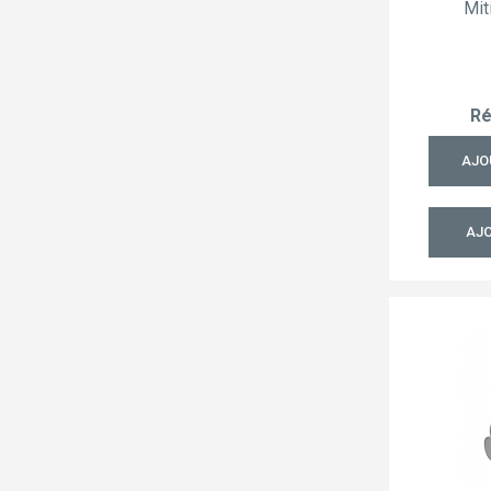
Mit
Ré
AJO
AJO