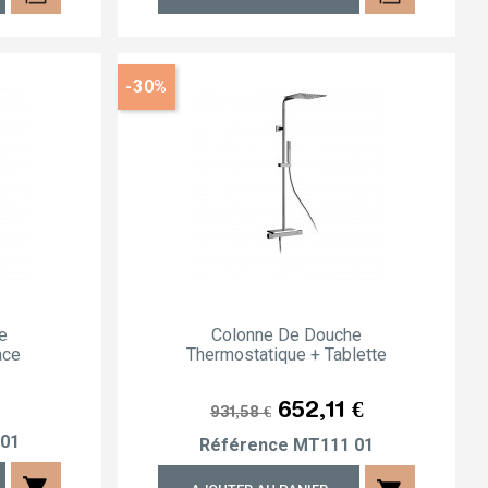
-30%
e
Colonne De Douche
ace
Thermostatique + Tablette
Prix
Prix
652,11 €
931,58 €
public
01
Référence
MT111 01
shopping_cart