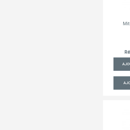
Mit
Ré
AJO
AJO