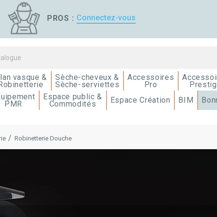
Connectez-vous
PROS :
lan vasque &
Sèche-cheveux &
Accessoires
Accessoi
Robinetterie
Sèche-serviettes
Pro
Presti
quipement
Espace public &
Espace Création
BIM
Bon
PMR
Commodités
rie
Robinetterie Douche