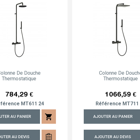
Colonne De Douche
Colonne De Douch
Thermostatique
Thermostatique
Prix
Prix
784,29 €
1 066,59 €
férence
MT611 24
Référence
MT711 
shopping_cart
UTER AU PANIER
AJOUTER AU PANIER
UTER AU DEVIS
AJOUTER AU DEVIS