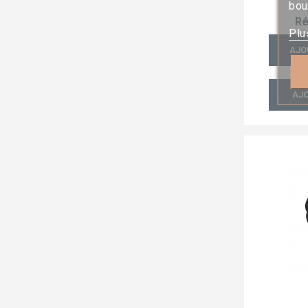
bou
Ré
Plu
AJO
AJO