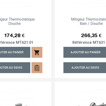
igeur Thermostatique
Mitigeur Thermostat
Douche
Bain / Douche
Prix
Prix
174,28 €
266,35 €
férence
MT621 01
Référence
MT631 
shopping_cart
UTER AU PANIER
AJOUTER AU PANIER
UTER AU DEVIS
AJOUTER AU DEVIS