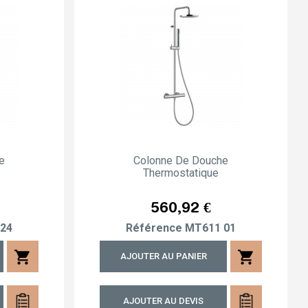
e
Colonne De Douche
Thermostatique
Prix
560,92 €
24
Référence
MT611 01
shopping_cart
shopping_cart
AJOUTER AU PANIER
AJOUTER AU DEVIS