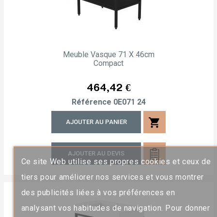
Meuble Vasque 71 X 46cm
Compact
Prix
464,42 €
Référence
0E071 24
shopping_cart
AJOUTER AU PANIER
AJOUTER AU DEVIS
Ce site Web utilise ses propres cookies et ceux de
tiers pour améliorer nos services et vous montrer
des publicités liées à vos préférences en
analysant vos habitudes de navigation. Pour donner