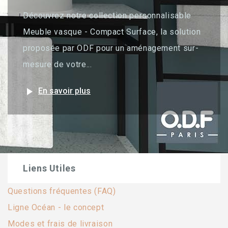
Découvrez notre collection personnalisable
Meuble vasque - Compact Surface, la solution
proposée par ODF pour un aménagement sur-
mesure de votre...
play_arrow
En savoir plus
Liens Utiles
Questions fréquentes (FAQ)
Ligne Océan - le concept
Modes et frais de livraison