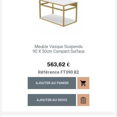
Meuble Vasque Suspendu
90 X 50cm Compact Surface
Prix
563,62 €
Référence
FT090 B2
shopping_cart
AJOUTER AU PANIER
AJOUTER AU DEVIS