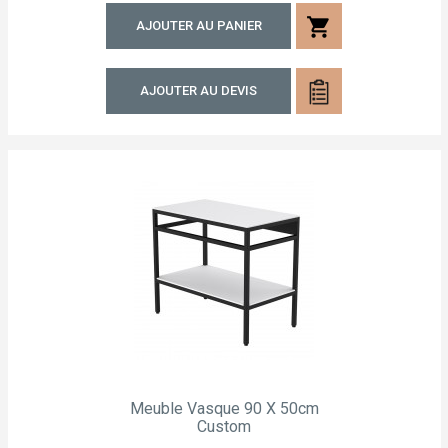
shopping_cart
AJOUTER AU PANIER
AJOUTER AU DEVIS
Meuble Vasque 90 X 50cm
Custom