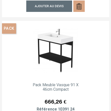
AJOUTER AU DEVIS
PACK
Pack Meuble Vasque 91 X
46cm Compact
Prix
666,26 €
Référence
1E091 24