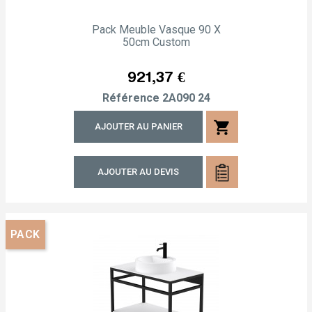
Pack Meuble Vasque 90 X
50cm Custom
Prix
921,37 €
Référence
2A090 24
shopping_cart
AJOUTER AU PANIER
AJOUTER AU DEVIS
PACK