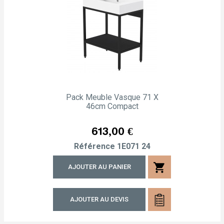
Pack Meuble Vasque 71 X
46cm Compact
Prix
613,00 €
Référence
1E071 24
shopping_cart
AJOUTER AU PANIER
AJOUTER AU DEVIS