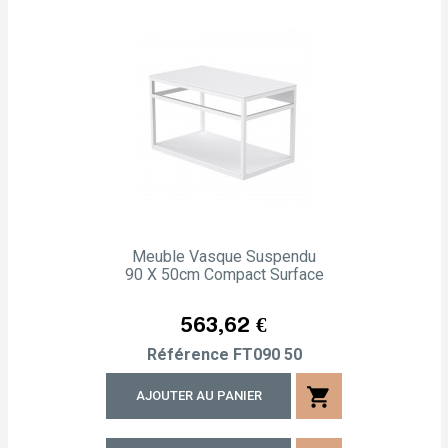
Meuble Vasque Suspendu
90 X 50cm Compact Surface
Prix
563,62 €
Référence
FT090 50
shopping_cart
AJOUTER AU PANIER