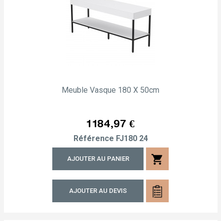
Meuble Vasque 180 X 50cm
Prix
1 184,97 €
Référence
FJ180 24
shopping_cart
AJOUTER AU PANIER
AJOUTER AU DEVIS