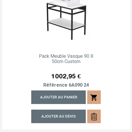
Pack Meuble Vasque 90 X
50cm Custom
Prix
1 002,95 €
Référence
6A090 24
shopping_cart
AJOUTER AU PANIER
AJOUTER AU DEVIS