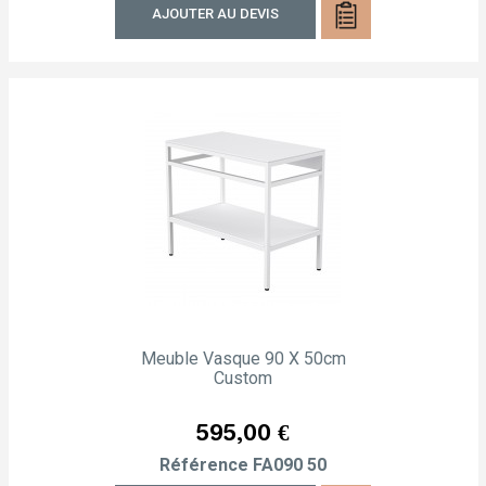
AJOUTER AU DEVIS
Meuble Vasque 90 X 50cm
Custom
Prix
595,00 €
Référence
FA090 50