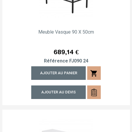
Meuble Vasque 90 X 50cm
Prix
689,14 €
Référence
FJ090 24
shopping_cart
AJOUTER AU PANIER
AJOUTER AU DEVIS