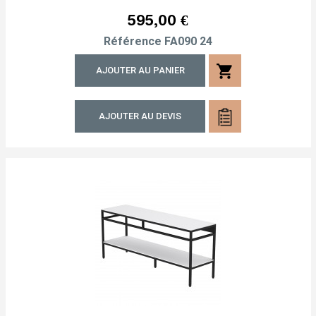
Prix
595,00 €
Référence
FA090 24
shopping_cart
AJOUTER AU PANIER
AJOUTER AU DEVIS