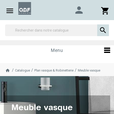
person

shopping_cart

Menu
Catalogue
Plan vasque & Robinetterie
Meuble vasque
Meuble vasque