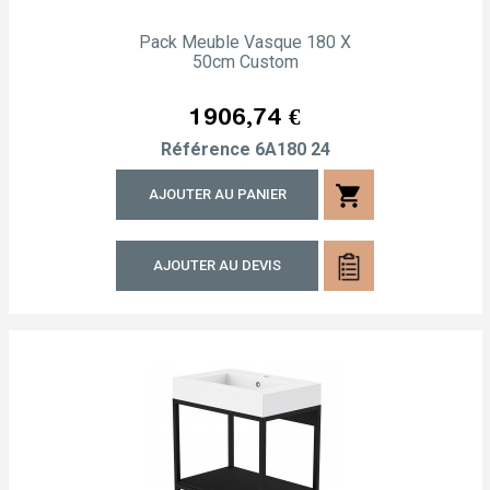
Pack Meuble Vasque 180 X
50cm Custom
Prix
1 906,74 €
Référence
6A180 24
shopping_cart
AJOUTER AU PANIER
AJOUTER AU DEVIS