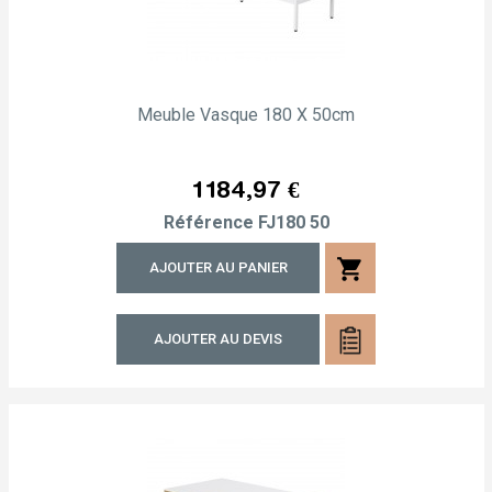
Meuble Vasque 180 X 50cm
Prix
1 184,97 €
Référence
FJ180 50
shopping_cart
AJOUTER AU PANIER
AJOUTER AU DEVIS