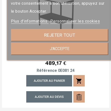
votre consentement à son utilisation, appuyez sur
le bouton Accepter.
Plus d'informations
Personnaliser les cookies
REJETER TOUT
Meuble Vasque 81 X 46cm
J'ACCEPTE
Compact
Prix
489,17 €
Référence
0E081 24
shopping_cart
AJOUTER AU PANIER
AJOUTER AU DEVIS