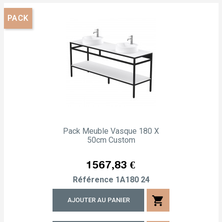
PACK
Pack Meuble Vasque 180 X
50cm Custom
Prix
1 567,83 €
Référence
1A180 24
shopping_cart
AJOUTER AU PANIER