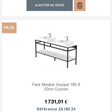
AJOUTER AU DEVIS
PACK
Pack Meuble Vasque 180 X
50cm Custom
Prix
1 731,01 €
Référence
2A180 24