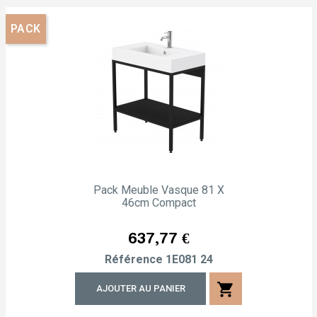
PACK
Pack Meuble Vasque 81 X
46cm Compact
Prix
637,77 €
Référence
1E081 24
shopping_cart
AJOUTER AU PANIER