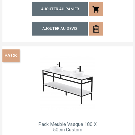
shopping_cart
AJOUTER AU PANIER
AJOUTER AU DEVIS
PACK
Pack Meuble Vasque 180 X
50cm Custom