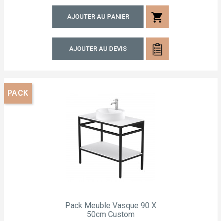
shopping_cart
AJOUTER AU PANIER
AJOUTER AU DEVIS
PACK
Pack Meuble Vasque 90 X
50cm Custom