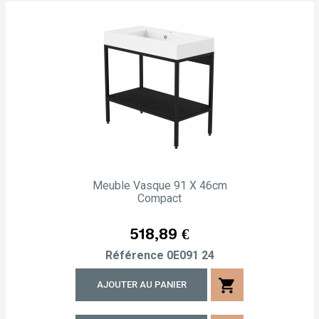
Meuble Vasque 91 X 46cm
Compact
Prix
518,89 €
Référence
0E091 24
shopping_cart
AJOUTER AU PANIER