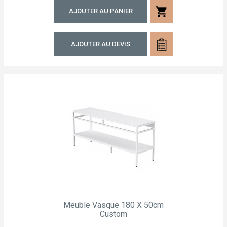
shopping_cart
AJOUTER AU PANIER
AJOUTER AU DEVIS
Meuble Vasque 180 X 50cm
Custom