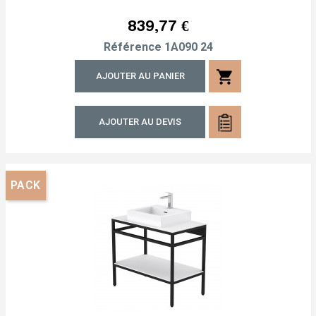
Prix
839,77 €
Référence
1A090 24
shopping_cart
AJOUTER AU PANIER
AJOUTER AU DEVIS
PACK