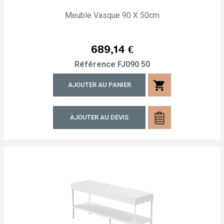
Meuble Vasque 90 X 50cm
Prix
689,14 €
Référence
FJ090 50
shopping_cart
AJOUTER AU PANIER
AJOUTER AU DEVIS