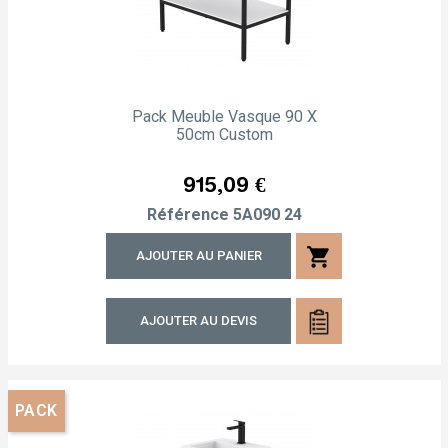
Pack Meuble Vasque 90 X
50cm Custom
Prix
915,09 €
Référence
5A090 24
shopping_cart
AJOUTER AU PANIER
AJOUTER AU DEVIS
PACK