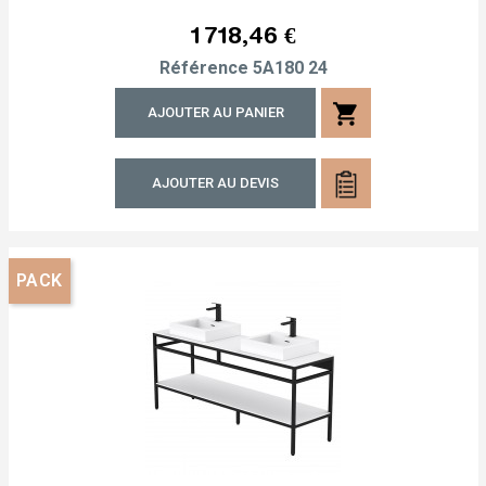
Prix
1 718,46 €
Référence
5A180 24
shopping_cart
AJOUTER AU PANIER
AJOUTER AU DEVIS
PACK