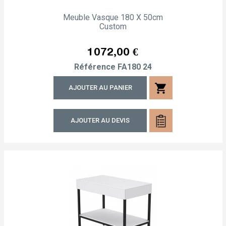
Meuble Vasque 180 X 50cm
Custom
Prix
1 072,00 €
Référence
FA180 24
shopping_cart
AJOUTER AU PANIER
AJOUTER AU DEVIS