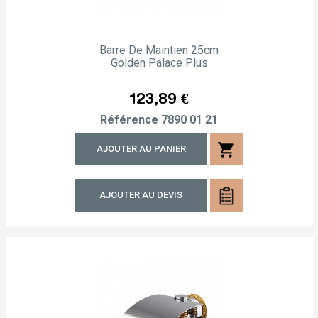
Barre De Maintien 25cm
Golden Palace Plus
Prix
123,89 €
Référence
7890 01 21
shopping_cart
AJOUTER AU PANIER
AJOUTER AU DEVIS