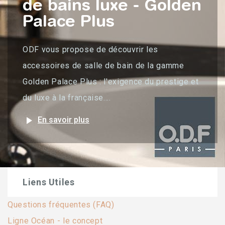
de bains luxe - Golden
Palace Plus
ODF vous propose de découvrir les
accessoires de salle de bain de la gamme
Golden Palace Plus : l'exigence du prestige et
du luxe à la française....
play_arrow
En savoir plus
Liens Utiles
Questions fréquentes (FAQ)
Ligne Océan - le concept