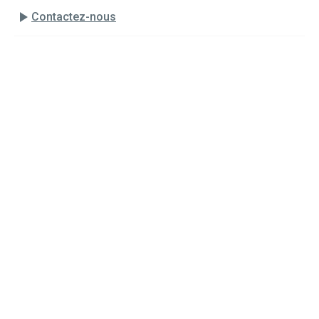
play_arrow
Contactez-nous