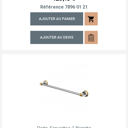
Référence
7896 01 21
shopping_cart
AJOUTER AU PANIER
AJOUTER AU DEVIS