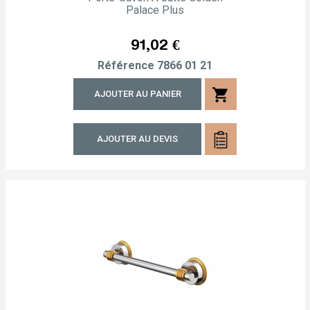
Palace Plus
Prix
91,02 €
Référence
7866 01 21
shopping_cart
AJOUTER AU PANIER
AJOUTER AU DEVIS