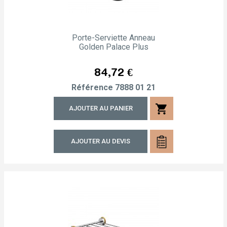
Porte-Serviette Anneau
Golden Palace Plus
Prix
84,72 €
Référence
7888 01 21
shopping_cart
AJOUTER AU PANIER
AJOUTER AU DEVIS