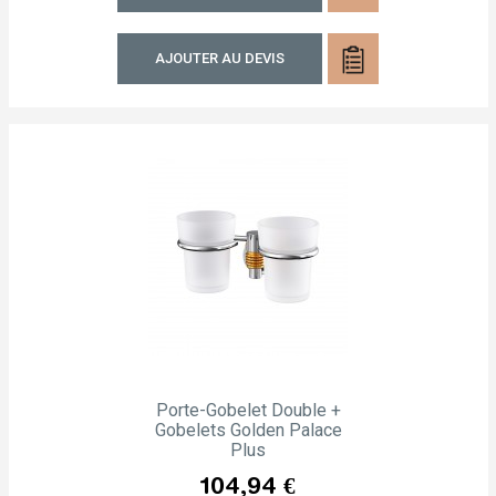
AJOUTER AU DEVIS
Porte-Gobelet Double +
Gobelets Golden Palace
Plus
Prix
104,94 €