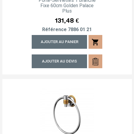
Porte-Serviettes 1 Branche
Fixe 60cm Golden Palace
Plus
Prix
131,48 €
Référence
7886 01 21
shopping_cart
AJOUTER AU PANIER
AJOUTER AU DEVIS