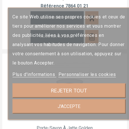
Référence
7864 01 21
Ce site Web utilise ses propres cookies et ceux de
shopping_cart
AJOUTER AU PANIER
tiers pour améliorer nos services et vous montrer
des publicités liées à vos préférences en
AJOUTER AU DEVIS
analysant vos habitudes de navigation. Pour donner
votre consentement à son utilisation, appuyez sur
le bouton Accepter.
Plus d'informations
Personnaliser les cookies
REJETER TOUT
J'ACCEPTE
Porte-Savon À Jatte Golden