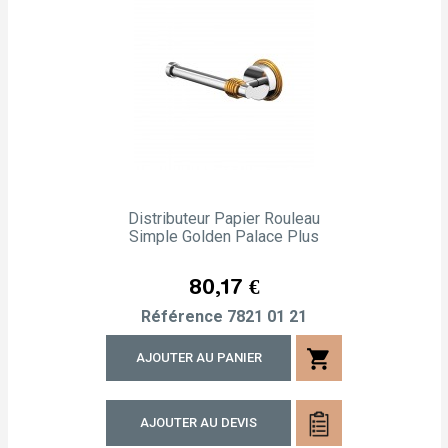
Distributeur Papier Rouleau
Simple Golden Palace Plus
Prix
80,17 €
Référence
7821 01 21
shopping_cart
AJOUTER AU PANIER
AJOUTER AU DEVIS