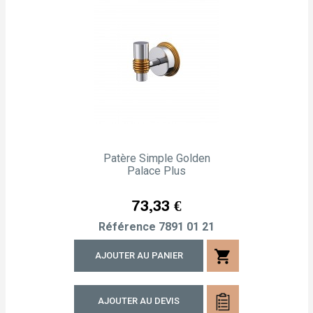
Patère Simple Golden
Palace Plus
Prix
73,33 €
Référence
7891 01 21
shopping_cart
AJOUTER AU PANIER
AJOUTER AU DEVIS