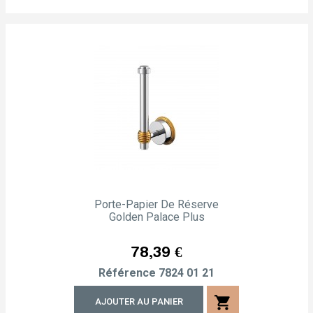
Porte-Papier De Réserve
Golden Palace Plus
Prix
78,39 €
Référence
7824 01 21
shopping_cart
AJOUTER AU PANIER