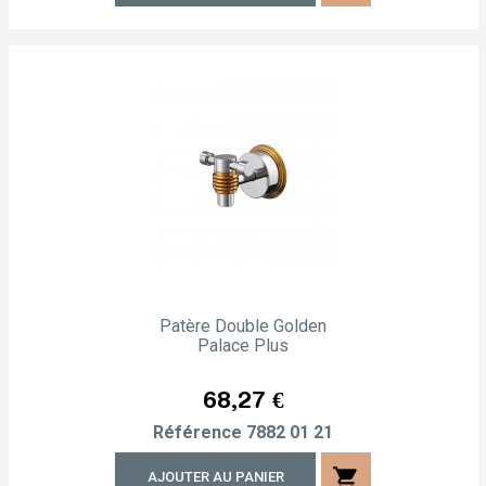
Patère Double Golden
Palace Plus
Prix
68,27 €
Référence
7882 01 21
shopping_cart
AJOUTER AU PANIER