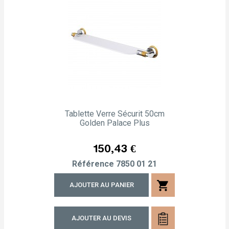
Tablette Verre Sécurit 50cm
Golden Palace Plus
Prix
150,43 €
Référence
7850 01 21
shopping_cart
AJOUTER AU PANIER
AJOUTER AU DEVIS