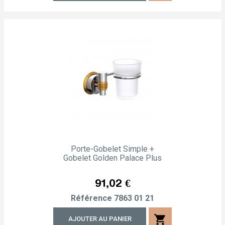
Porte-Gobelet Simple +
Gobelet Golden Palace Plus
Prix
91,02 €
Référence
7863 01 21
shopping_cart
AJOUTER AU PANIER