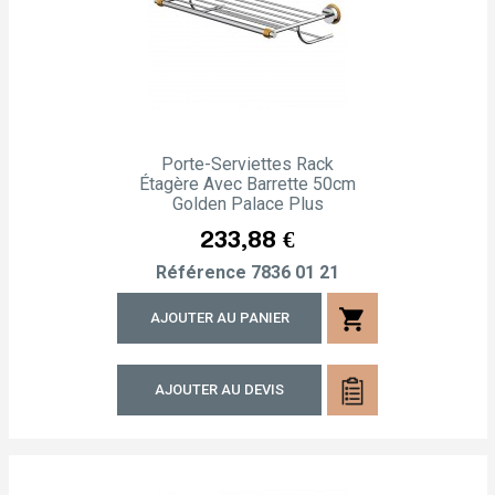
Porte-Serviettes Rack
Étagère Avec Barrette 50cm
Golden Palace Plus
Prix
233,88 €
Référence
7836 01 21
shopping_cart
AJOUTER AU PANIER
AJOUTER AU DEVIS