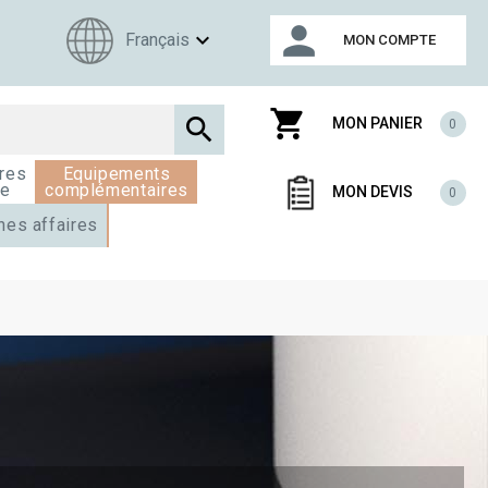
person
expand_more
Français
MON COMPTE
shopping_cart

MON PANIER
0
res
Equipements
ge
complémentaires
MON DEVIS
0
nes affaires