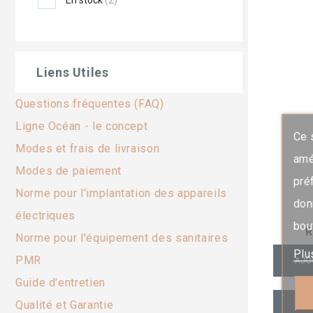
Liens Utiles
Questions fréquentes (FAQ)
Ligne Océan - le concept
Ce 
Modes et frais de livraison
amé
Modes de paiement
pré
Norme pour l'implantation des appareils
don
électriques
bou
R
Norme pour l'équipement des sanitaires
Plu
PMR
AJO
Guide d'entretien
Qualité et Garantie
AJO