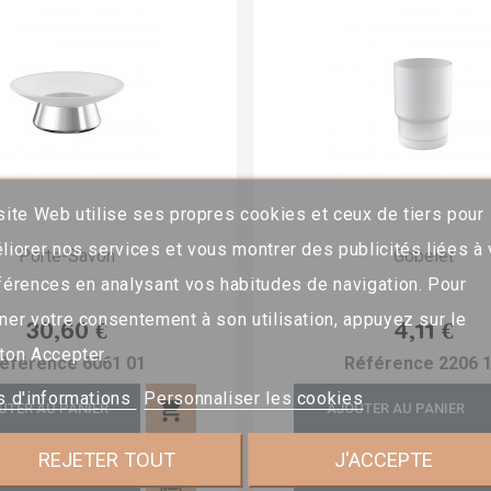
site Web utilise ses propres cookies et ceux de tiers pour
liorer nos services et vous montrer des publicités liées à
Porte-Savon
Gobelet
férences en analysant vos habitudes de navigation. Pour
ner votre consentement à son utilisation, appuyez sur le
Prix
Prix
30,60 €
4,11 €
ton Accepter.
éférence
6061 01
Référence
2206 
s d'informations
Personnaliser les cookies
shopping_cart
UTER AU PANIER
AJOUTER AU PANIER
REJETER TOUT
J'ACCEPTE
UTER AU DEVIS
AJOUTER AU DEVIS