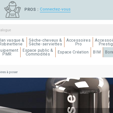
Connectez-vous
PROS :
lan vasque &
Sèche-cheveux &
Accessoires
Accessoi
Robinetterie
Sèche-serviettes
Pro
Presti
quipement
Espace public &
Espace Création
BIM
Bon
PMR
Commodités
ires à poser