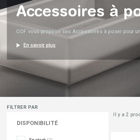
Accessoires à p
ODF vous propose ses Accessoires à poser pour un é
play_arrow
En savoir plus
FILTRER PAR
Il y a 2 pro
DISPONIBILITÉ
En stock
(2)