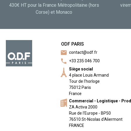
430€ HT pour la France Métropolitaine (hors
virem
Corse) et Monaco
ODF PARIS
mail
contact@odf.fr
call
+33 235 046 700
Siège social
4 place Louis Armand
Tour de l'horloge
75012 Paris
France
Commercial - Logistique - Pro
ZA Activa 2000
Rue de l'Europe - BP50
76510 St-Nicolas d'Aliermont
FRANCE