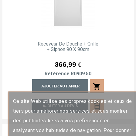
Receveur De Douche + Grille
+ Siphon 90 X 90cm
Prix
366,99 €
Référence
R0909 50
shopping_cart
AJOUTER AU PANIER
Ce site Web utilise ses propres cookies et ceux de
AJOUTER AU DEVIS
tiers pour améliorer nos services et vous montrer
des publicités liées à vos préférences en
analysant vos habitudes de navigation. Pour donner