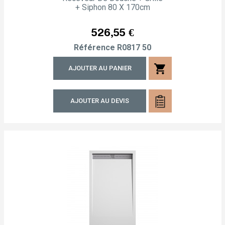
+ Siphon 80 X 170cm
Prix
526,55 €
Référence
R0817 50
shopping_cart
AJOUTER AU PANIER
AJOUTER AU DEVIS