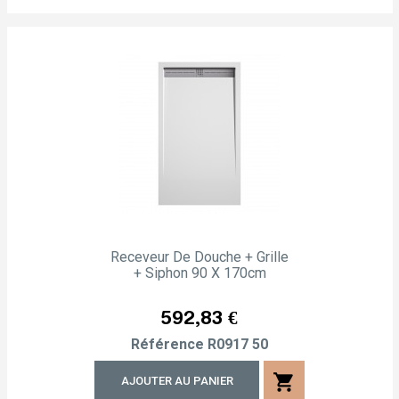
Receveur De Douche + Grille
+ Siphon 90 X 170cm
Prix
592,83 €
Référence
R0917 50
shopping_cart
AJOUTER AU PANIER