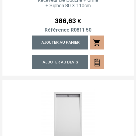
Receveur De Douche + Grille
+ Siphon 80 X 110cm
Prix
386,63 €
Référence
R0811 50
shopping_cart
AJOUTER AU PANIER
AJOUTER AU DEVIS