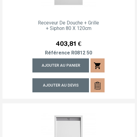
Receveur De Douche + Grille
+ Siphon 80 X 120cm
Prix
403,81 €
Référence
R0812 50
shopping_cart
AJOUTER AU PANIER
AJOUTER AU DEVIS