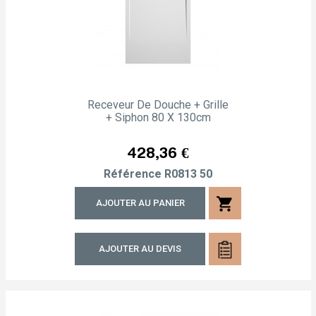
Receveur De Douche + Grille
+ Siphon 80 X 130cm
Prix
428,36 €
Référence
R0813 50
shopping_cart
AJOUTER AU PANIER
AJOUTER AU DEVIS