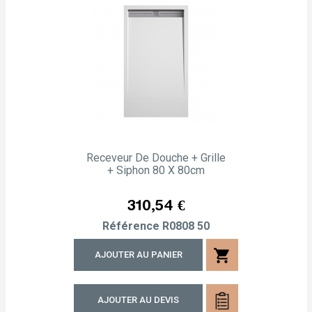
Receveur De Douche + Grille
+ Siphon 80 X 80cm
Prix
310,54 €
Référence
R0808 50
shopping_cart
AJOUTER AU PANIER
AJOUTER AU DEVIS