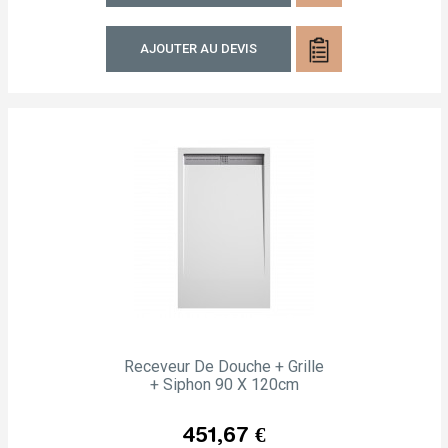
AJOUTER AU DEVIS
Receveur De Douche + Grille
+ Siphon 90 X 120cm
Prix
451,67 €