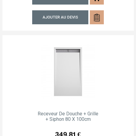
AJOUTER AU DEVIS
Receveur De Douche + Grille
+ Siphon 80 X 100cm
Prix
349,81 €