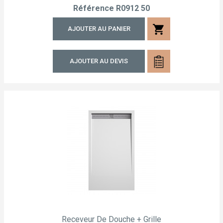
Référence
R0912 50
shopping_cart
AJOUTER AU PANIER
AJOUTER AU DEVIS
Receveur De Douche + Grille