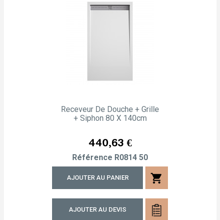
Receveur De Douche + Grille
+ Siphon 80 X 140cm
Prix
440,63 €
Référence
R0814 50
shopping_cart
AJOUTER AU PANIER
AJOUTER AU DEVIS