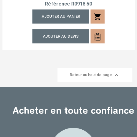
Référence
R0918 50
shopping_cart
AJOUTER AU PANIER
AJOUTER AU DEVIS

Retour au haut de page
Acheter en toute confiance