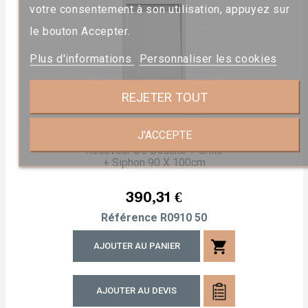
votre consentement à son utilisation, appuyez sur
le bouton Accepter.
Plus d'informations
Personnaliser les cookies
REJETER TOUT
J'ACCEPTE
Receveur De Douche + Grille
+ Siphon 90 X 100cm
Prix
390,31 €
Référence
R0910 50
shopping_cart
AJOUTER AU PANIER
AJOUTER AU DEVIS