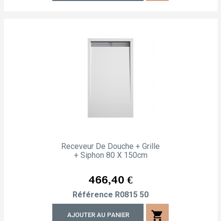
Receveur De Douche + Grille
+ Siphon 80 X 150cm
Prix
466,40 €
Référence
R0815 50
shopping_cart
AJOUTER AU PANIER