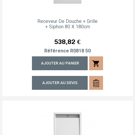
Receveur De Douche + Grille
+ Siphon 80 X 180cm
Prix
538,82 €
Référence
R0818 50
shopping_cart
AJOUTER AU PANIER
AJOUTER AU DEVIS