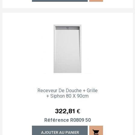
Receveur De Douche + Grille
+ Siphon 80 X 90cm
Prix
322,81 €
Référence
R0809 50
shopping_cart
AJOUTER AU PANIER