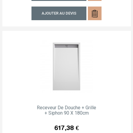
AJOUTER AU DEVIS
Receveur De Douche + Grille
+ Siphon 90 X 180cm
Prix
617,38 €