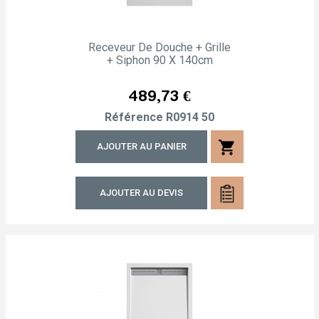
Receveur De Douche + Grille
+ Siphon 90 X 140cm
Prix
489,73 €
Référence
R0914 50
shopping_cart
AJOUTER AU PANIER
AJOUTER AU DEVIS