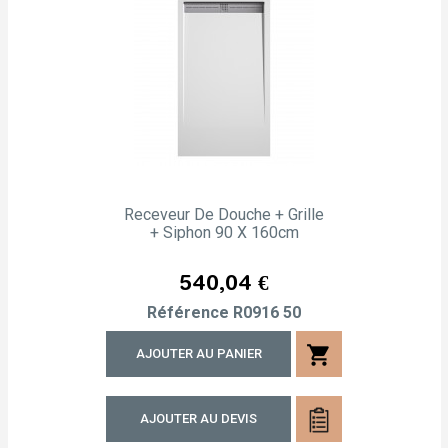
Receveur De Douche + Grille
+ Siphon 90 X 160cm
Prix
540,04 €
Référence
R0916 50
shopping_cart
AJOUTER AU PANIER
AJOUTER AU DEVIS