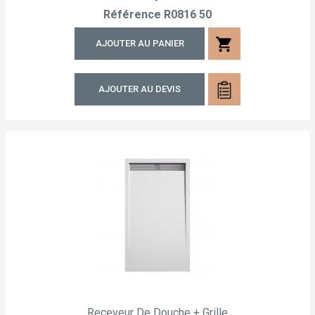
Référence
R0816 50
shopping_cart
AJOUTER AU PANIER
AJOUTER AU DEVIS
Receveur De Douche + Grille