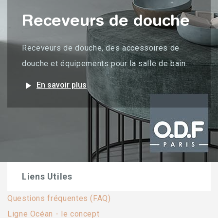
Receveurs de douche
Receveurs de douche, des accessoires de
douche et équipements pour la salle de bain.
play_arrow
En savoir plus
Liens Utiles
Questions fréquentes (FAQ)
Ligne Océan - le concept