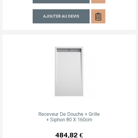
AJOUTER AU DEVIS
Receveur De Douche + Grille
+ Siphon 80 X 160cm
Prix
484,82 €