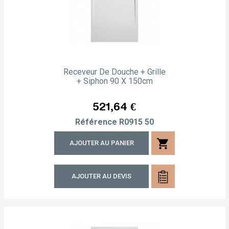
Receveur De Douche + Grille
+ Siphon 90 X 150cm
Prix
521,64 €
Référence
R0915 50
shopping_cart
AJOUTER AU PANIER
AJOUTER AU DEVIS