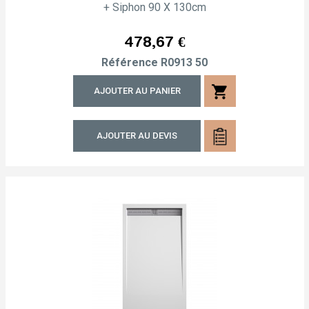
+ Siphon 90 X 130cm
Prix
478,67 €
Référence
R0913 50
shopping_cart
AJOUTER AU PANIER
AJOUTER AU DEVIS