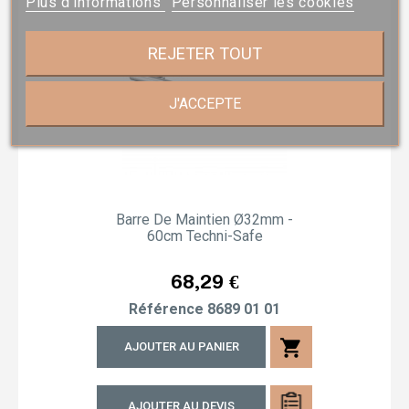
Plus d'informations
Personnaliser les cookies
REJETER TOUT
J'ACCEPTE
Barre De Maintien Ø32mm -
60cm Techni-Safe
Prix
68,29 €
Référence
8689 01 01
shopping_cart
AJOUTER AU PANIER
AJOUTER AU DEVIS