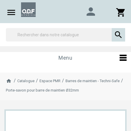
person

shopping_cart

Menu
Catalogue
Espace PMR
Barres de maintien - Techni-Safe
Porte-savon pour barre de maintien Ø32mm