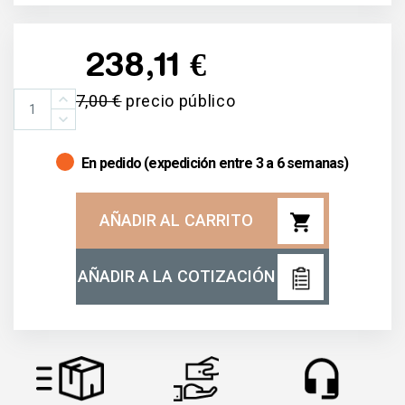
238,11 €
377,00 €
precio público
En pedido (expedición entre 3 a 6 semanas)
shopping_cart
AÑADIR AL CARRITO
AÑADIR A LA COTIZACIÓN