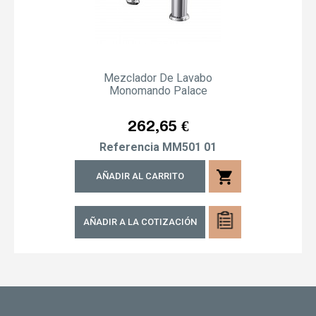
Mezclador De Lavabo
Monomando Palace
Precio
262,65 €
Referencia
MM501 01
shopping_cart
AÑADIR AL CARRITO
AÑADIR A LA COTIZACIÓN