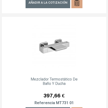
AÑADIR A LA COTIZACIÓN
Mezclador Termostático De
Baño Y Ducha
Precio
397,66 €
Referencia
MT731 01