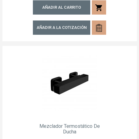
shopping_cart
AÑADIR AL CARRITO
AÑADIR A LA COTIZACIÓN
Mezclador Termostático De
Ducha