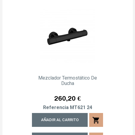
Mezclador Termostático De
Ducha
Precio
260,20 €
Referencia
MT621 24
shopping_cart
AÑADIR AL CARRITO