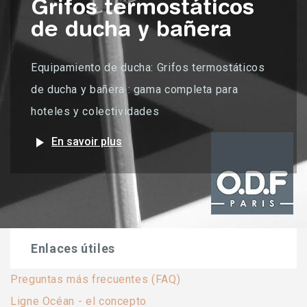
Grifos termostáticos
de ducha y bañera
Equipamiento de ducha: Grifos termostáticos
de ducha y bañera : gama completa para
hoteles y colectividades
play_arrow
En savoir plus
Enlaces útiles
Preguntas más frecuentes (FAQ)
Ligne Océan - el concepto