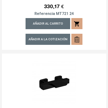
Precio
330,17 €
Referencia
MT721 24
shopping_cart
AÑADIR AL CARRITO
AÑADIR A LA COTIZACIÓN