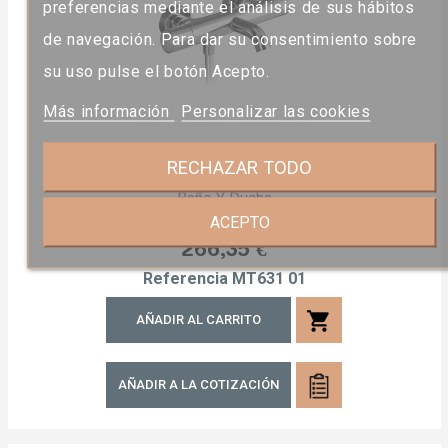
preferencias mediante el análisis de sus hábitos
de navegación. Para dar su consentimiento sobre
su uso pulse el botón Acepto.
Más información
Personalizar las cookies
RECHAZAR TODO
Mezclador Termostático De
Baño Y Ducha
ACEPTO
Precio
266,35 €
Referencia
MT631 01
shopping_cart
AÑADIR AL CARRITO
AÑADIR A LA COTIZACIÓN