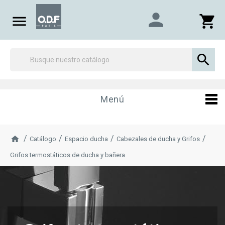
person

shopping_cart

Menú
Catálogo
Espacio ducha
Cabezales de ducha y Grifos
Grifos termostáticos de ducha y bañera