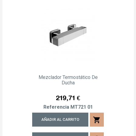
Mezclador Termostático De
Ducha
Precio
219,71 €
Referencia
MT721 01
shopping_cart
AÑADIR AL CARRITO