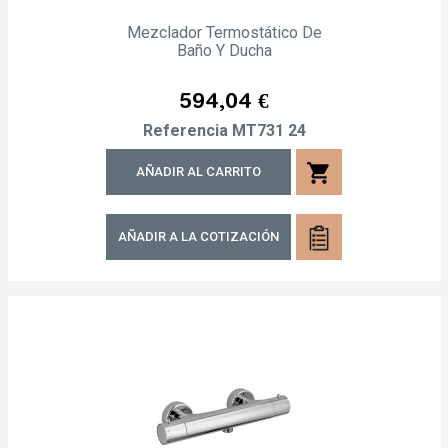
Mezclador Termostático De
Baño Y Ducha
Precio
594,04 €
Referencia
MT731 24
shopping_cart
AÑADIR AL CARRITO
AÑADIR A LA COTIZACIÓN