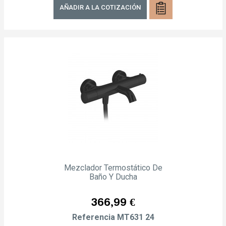
AÑADIR A LA COTIZACIÓN
Mezclador Termostático De
Baño Y Ducha
Precio
366,99 €
Referencia
MT631 24