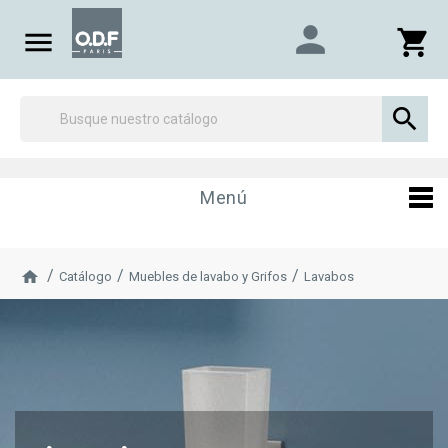
person

shopping_cart

Menú
Catálogo
Muebles de lavabo y Grifos
Lavabos