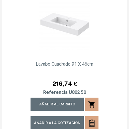
Lavabo Cuadrado 91 X 46cm
Precio
216,74 €
Referencia
U802 50
shopping_cart
AÑADIR AL CARRITO
AÑADIR A LA COTIZACIÓN