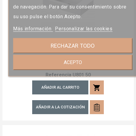
de navegación. Para dar su consentimiento sobre
su uso pulse el botón Acepto.
Más información
Personalizar las cookies
RECHAZAR TODO
Lavabo Cuadrado 81 X 46cm
ACEPTO
Precio
205,26 €
Referencia
U801 50
shopping_cart
AÑADIR AL CARRITO
AÑADIR A LA COTIZACIÓN