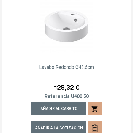
Lavabo Redondo Ø43.6cm
Precio
128,32 €
Referencia
U400 50
shopping_cart
AÑADIR AL CARRITO
AÑADIR A LA COTIZACIÓN