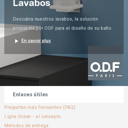
Lavabos
Descubra nuestros lavabos, la solución
propuesta por ODF para el diseño de su baño.
play_arrow
En savoir plus
Enlaces útiles
Preguntas más frecuentes (FAQ)
Ligne Océan - el concepto
Métodos de entrega