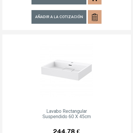
AÑADIR A LA COTIZACIÓN
Lavabo Rectangular
Suspendido 60 X 45cm
Precio
244,78 €