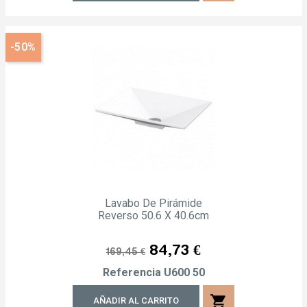
-50%
Lavabo De Pirámide
Reverso 50.6 X 40.6cm
Precio
Precio
84,73 €
169,45 €
regular
Referencia
U600 50
shopping_cart
AÑADIR AL CARRITO