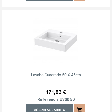
Lavabo Cuadrado 50 X 45cm
Precio
171,83 €
Referencia
U300 50
shopping_cart
AÑADIR AL CARRITO