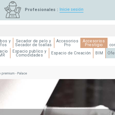
Inicie sesión
Profesionales :
bos y
Secador de pelo y
Accesorios
Accesorios
ifos
Secador de toallas
Pro
Prestigio
co
acio
Espacio publico y
Espacio de Creación
BIM
Ofe
MR
Comodidades
 premium - Palace