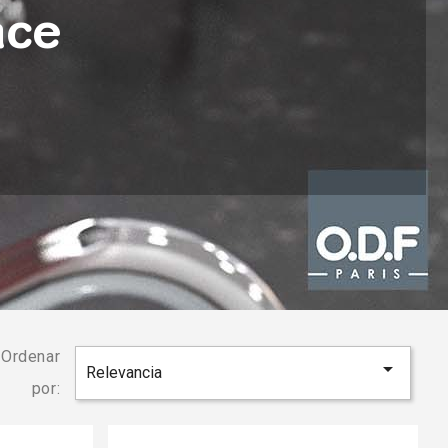
ace
Ordenar

Relevancia
por: