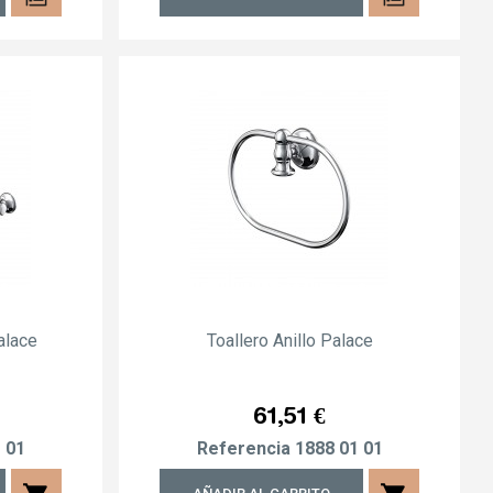
alace
Toallero Anillo Palace
Precio
61,51 €
 01
Referencia
1888 01 01