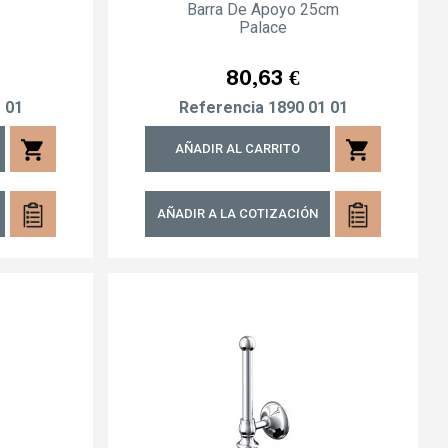
Barra De Apoyo 25cm
Palace
Precio
80,63 €
 01
Referencia
1890 01 01
shopping_cart
shopping_cart
AÑADIR AL CARRITO
AÑADIR A LA COTIZACIÓN