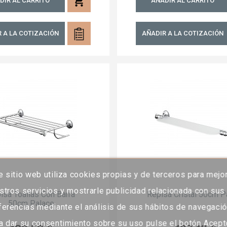
shopping_cart
DIR AL CARRITO
AÑADIR AL CARRITO
 A LA COTIZACIÓN
AÑADIR A LA COTIZACIÓN
e sitio web utiliza cookies propias y de terceros para mejo
stros servicios y mostrarle publicidad relacionada con sus
isa Toallas Con Barra
Repisa Cristal 50cm P
50cm Palace
ferencias mediante el análisis de sus hábitos de navegació
a dar su consentimiento sobre su uso pulse el botón Acept