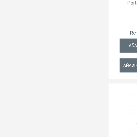
Port
Re
AÑA
AÑADIR