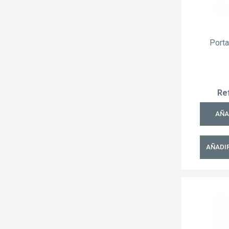
Porta
Re
AÑA
AÑADIR