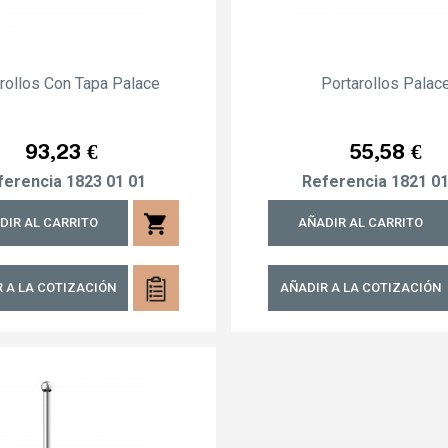
rollos Con Tapa Palace
Portarollos Palac
Precio
Precio
93,23 €
55,58 €
ferencia
1823 01 01
Referencia
1821 01
shopping_cart
DIR AL CARRITO
AÑADIR AL CARRITO
 A LA COTIZACIÓN
AÑADIR A LA COTIZACIÓN