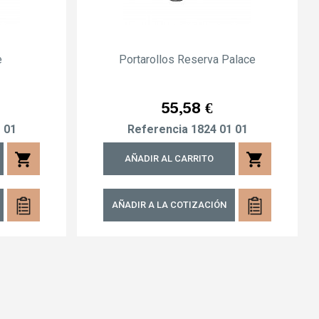
e
Portarollos Reserva Palace
Precio
55,58 €
 01
Referencia
1824 01 01
shopping_cart
shopping_cart
AÑADIR AL CARRITO
AÑADIR A LA COTIZACIÓN