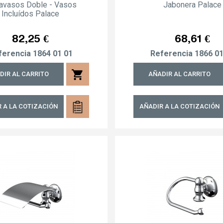
avasos Doble - Vasos
Jabonera Palace
Incluídos Palace
Precio
Precio
82,25 €
68,61 €
ferencia
1864 01 01
Referencia
1866 01
shopping_cart
DIR AL CARRITO
AÑADIR AL CARRITO
 A LA COTIZACIÓN
AÑADIR A LA COTIZACIÓN