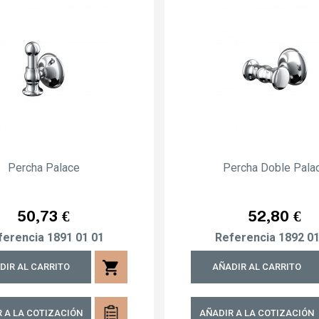
Percha Palace
Percha Doble Pala
Precio
Precio
50,73 €
52,80 €
ferencia
1891 01 01
Referencia
1892 01
shopping_cart
DIR AL CARRITO
AÑADIR AL CARRITO
 A LA COTIZACIÓN
AÑADIR A LA COTIZACIÓN