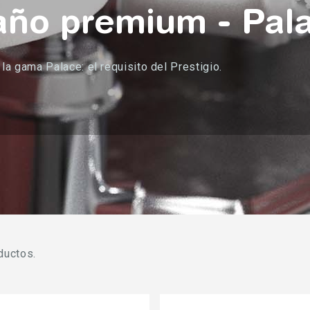
año premium - Pal
la gama Palace: el requisito del Prestigio.
ductos.