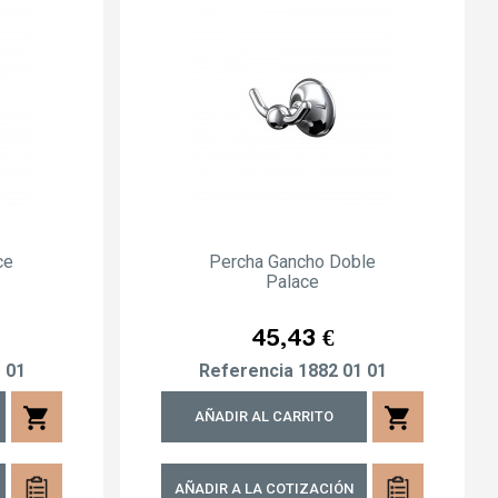
ce
Percha Gancho Doble
Palace
Precio
45,43 €
 01
Referencia
1882 01 01
shopping_cart
shopping_cart
AÑADIR AL CARRITO
AÑADIR A LA COTIZACIÓN