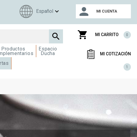
person
expand_more
Español
MI CUENTA
shopping_cart

MI CARRITO
0
Productos
Espacio
mplementarios
Ducha
MI COTIZACIÓN
rtas
1