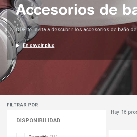
Accesorios de b
ODF te invita a descubrir los accesorios de baño de 
play_arrow
En savoir plus
FILTRAR POR
Hay 16 pro
DISPONIBILIDAD
Disponible
(16)