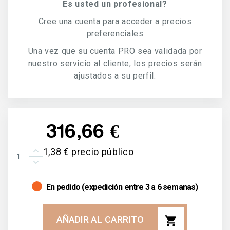
Es usted un profesional?
Cree una cuenta para acceder a precios
preferenciales
Una vez que su cuenta PRO sea validada por
nuestro servicio al cliente, los precios serán
ajustados a su perfil.
316,66 €
501,38 €
precio público
En pedido (expedición entre 3 a 6 semanas)
shopping_cart
AÑADIR AL CARRITO