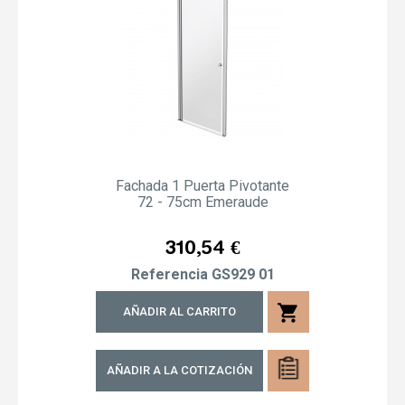
Fachada 1 Puerta Pivotante
72 - 75cm Emeraude
Precio
310,54 €
Referencia
GS929 01
shopping_cart
AÑADIR AL CARRITO
AÑADIR A LA COTIZACIÓN