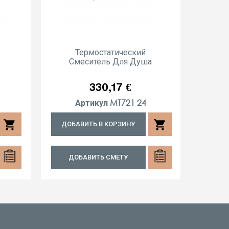
Термостатический
Смеситель Для Душа
Сме
Цена
330,17 €
MT721 24
Артикул
shopping_cart
shopping_cart
ДОБАВИТЬ В КОРЗИНУ
ДОБА
ДОБАВИТЬ СМЕТУ
ДО