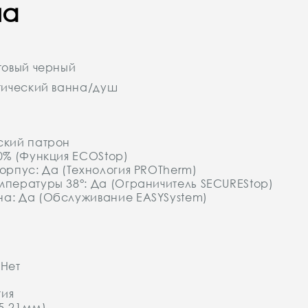
ша
товый черный
тический ванна/душ
ский патрон
0% (Функция ECOStop)
орпус: Да (Tехнология PROTherm)
пературы 38°: Да (Ограничитель SECUREStop)
а: Да (Обслуживание EASYSystem)
 Нет
тия
15-21мм)