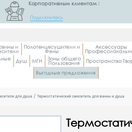
Корпоративным клиентам :
Подключитесь
овины и
Полотенцесушители и
Аксессуары
сители
Фены
Профессиональн
ьные
Зоны общего
Душ
МГН
Пространство Тво
Пользования
Выгодные предложения
есители для душа
Термостатический смеситель для ванны и душа
Термостати