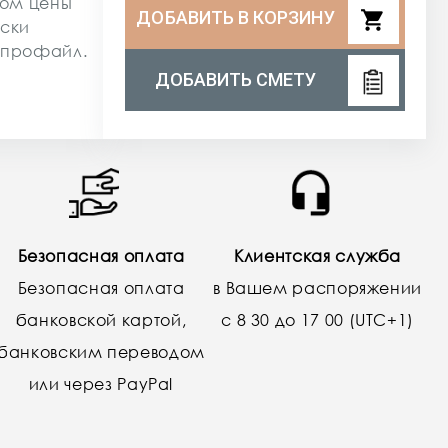
сом цены
shopping_cart
ДОБАВИТЬ В КОРЗИНУ
ески
 профайл.
ДОБАВИТЬ СМЕТУ
Безопасная оплата
Клиентская служба
Безопасная оплата
в Вашем распоряжении
банковской картой,
с 8 30 до 17 00 (UTC+1)
банковским переводом
или через PayPal