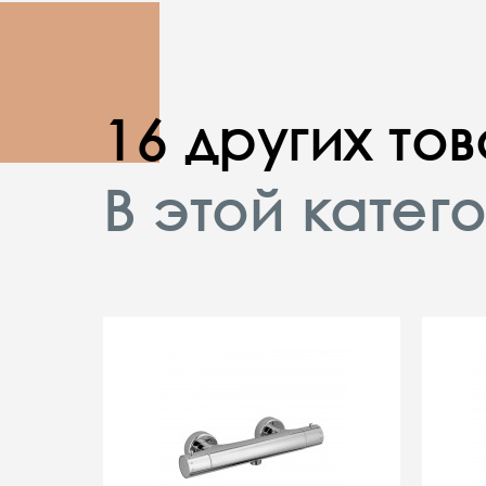
16 других то
В этой катег