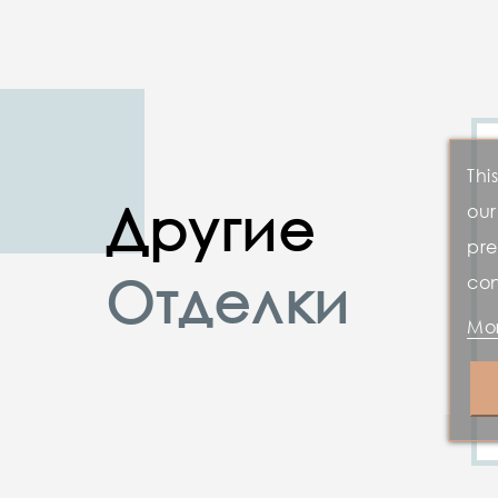
Thi
Другие
our
pre
Отделки
con
Mor