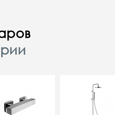
варов
ории