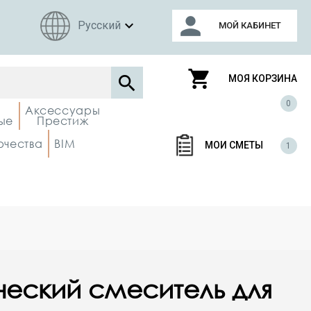
person
expand_more
Русский
МОЙ КАБИНЕТ
shopping_cart

МОЯ КОРЗИНА
0
Аксессуары
ые
Престиж
рчества
BIM
МОИ СМЕТЫ
1
ческий смеситель для