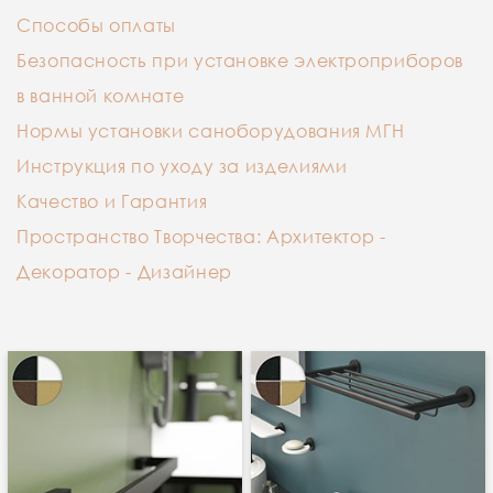
Способы оплаты
Безопасность при установке электроприборов
в ванной комнате
Нормы установки саноборудования МГН
Инструкция по уходу за изделиями
Качество и Гарантия
Пространство Творчества: Архитектор -
Декоратор - Дизайнер