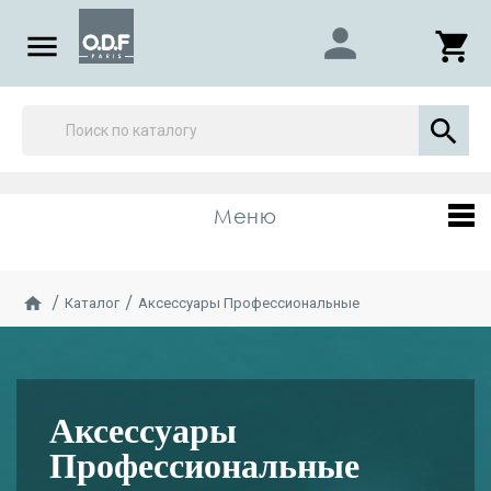
person

shopping_cart

Меню
Каталог
Аксессуары Профессиональные
Аксессуары
Профессиональные