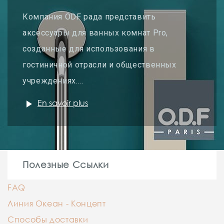
Компания ODF рада представить
аксессуары для ванных комнат Pro,
созданные для использования в
гостиничной отрасли и общественных
учреждениях....
play_arrow
En savoir plus
Полезные Ссылки
FAQ
Линия Океан - Концепт
Способы доставки