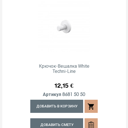
Крючок-Вешалка White
Techni-Line
Цена
12,15 €
8681 50 50
Артикул
shopping_cart
ДОБАВИТЬ В КОРЗИНУ
ДОБАВИТЬ СМЕТУ