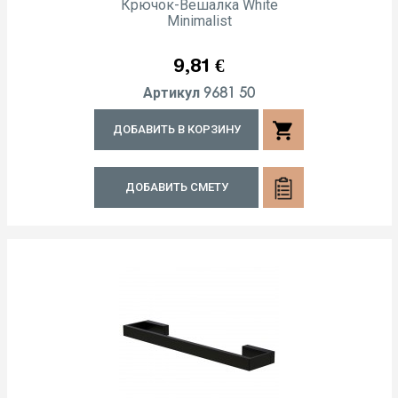
Крючок-Вешалка White
Minimalist
Цена
9,81 €
9681 50
Артикул
shopping_cart
ДОБАВИТЬ В КОРЗИНУ
ДОБАВИТЬ СМЕТУ