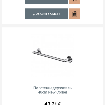
ДОБАВИТЬ СМЕТУ
Полотенцедержатель
40cm New Corner
Цена
43,31 €