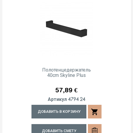
Полотенцедержатель
40cm Skyline Plus
Цена
57,89 €
4794 24
Артикул
shopping_cart
ДОБАВИТЬ В КОРЗИНУ
ДОБАВИТЬ СМЕТУ