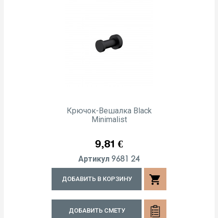
Крючок-Вешалка Black
Minimalist
Цена
9,81 €
9681 24
Артикул
shopping_cart
ДОБАВИТЬ В КОРЗИНУ
ДОБАВИТЬ СМЕТУ