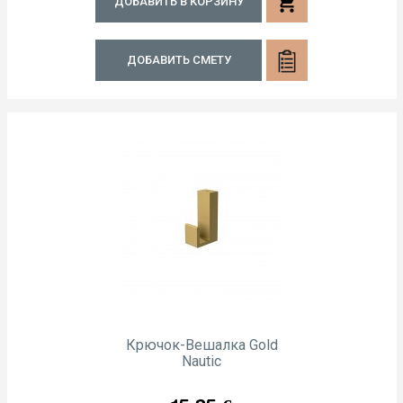
shopping_cart
ДОБАВИТЬ В КОРЗИНУ
ДОБАВИТЬ СМЕТУ
Крючок-Вешалка Gold
Nautic