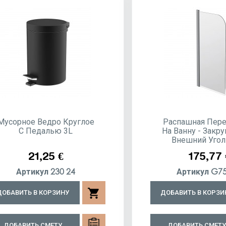
Мусорное Ведро Круглое
Распашная Пере
С Педалью 3L
На Ванну - Закр
Внешний Угол 7
Цена
Цена
21,25 €
175,77 
230 24
G75
Артикул
Артикул
shopping_cart
ДОБАВИТЬ В КОРЗИНУ
ДОБАВИТЬ В КОРЗИ
ДОБАВИТЬ СМЕТУ
ДОБАВИТЬ СМЕТ