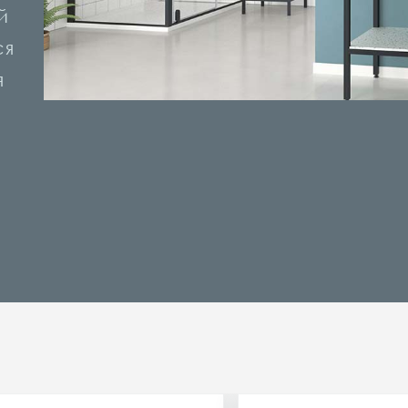
й
ся
я