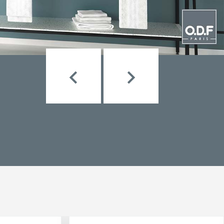


Пред.
След.