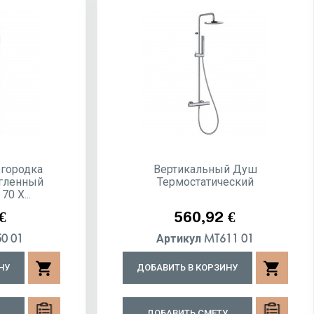
городка
Вертикальный Душ
угленный
Термостатический
0 X...
Цена
€
560,92 €
0 01
MT611 01
Артикул
shopping_cart
shopping_cart
НУ
ДОБАВИТЬ В КОРЗИНУ
У
ДОБАВИТЬ СМЕТУ