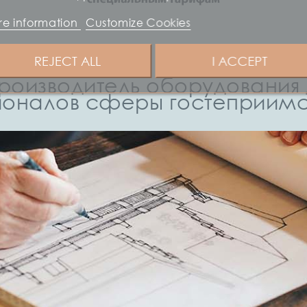
e information
Customize Cookies
REJECT ALL
I ACCEPT
роизводитель оборудования д
оналов сферы гостеприимст