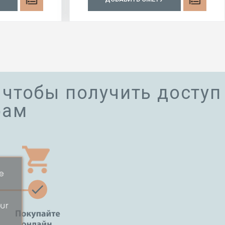
 чтобы получить доступ
фам
e
our