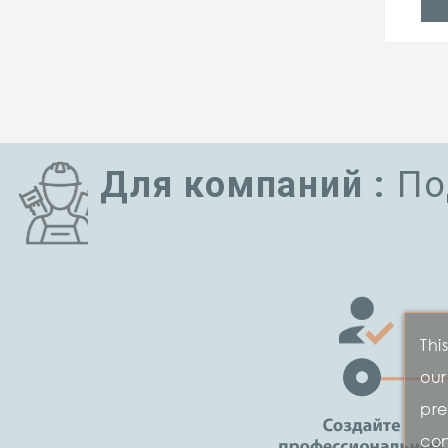
Для компаний :
По
Thi
our
pre
con