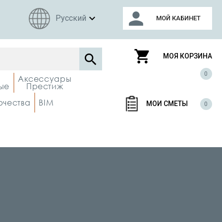
person
expand_more
Русский
МОЙ КАБИНЕТ
shopping_cart

МОЯ КОРЗИНА
0
Аксессуары
ые
Престиж
рчества
BIM
МОИ СМЕТЫ
0