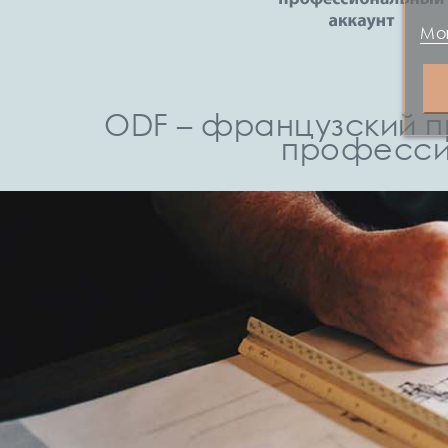
Mor
ODF – французский п
професси