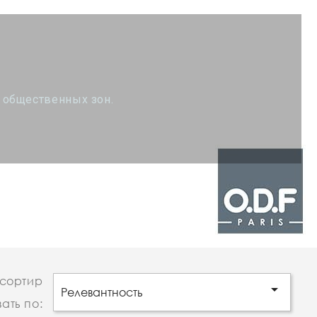
 общественных зон.
сортир

Релевантность
вать по: