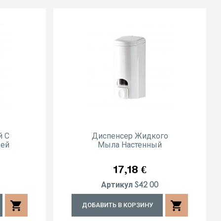
й С
Диспенсер Жидкого
цей
Мыла Настенный
Цена
17,18 €
S42 00
Артикул
shopping_cart
shopping_cart
ДОБАВИТЬ В КОРЗИНУ