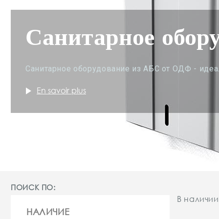
Санитарное обор
Санитарное оборудование из АБС от ОДФ - иде
play_arrow
En savoir plus
ПОИСК ПО:
В наличии
НАЛИЧИЕ