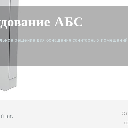
удование АБС
альное решение для оснащения санитарных помещений
От
 8 шт.
о