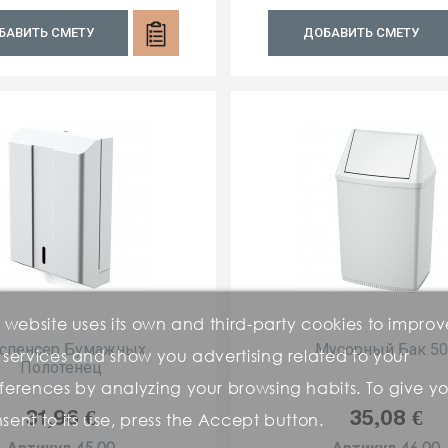
БАВИТЬ СМЕТУ
ДОБАВИТЬ СМЕТУ
s website uses its own and third-party cookies to improv
спенсер Бумажных
Мусорный Бак 5
 services and show you advertising related to your
Полотенец
ferences by analyzing your browsing habits. To give y
Цена
Цена
31,96 €
35,08 €
sent to its use, press the Accept button.