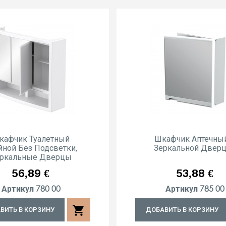
кафчик Туалетный
Шкафчик Аптечны
йной Без Подсветки,
Зеркальной Двер
ркальные Дверцы
Цена
Цена
56,89 €
53,88 €
780 00
785 00
Артикул
Артикул
shopping_cart
ВИТЬ В КОРЗИНУ
ДОБАВИТЬ В КОРЗИНУ