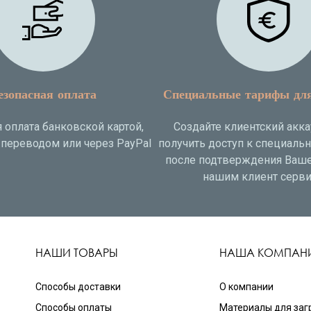
езопасная оплата
Специальные тарифы дл
 оплата банковской картой,
Создайте клиентский акка
переводом или через PayPal
получить доступ к специаль
после подтверждения Ваше
нашим клиент серви
НАШИ ТОВАРЫ
НАША КОМПАН
Способы доставки
О компании
Способы оплаты
Материалы для заг