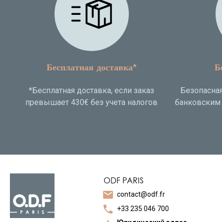
Бесплатная доставка*
Б
*Бесплатная доставка, если заказ
Безопасная
превышает 430€ без учета налогов
банковским 
ODF PARIS
mail
contact@odf.fr
call
+33 235 046 700