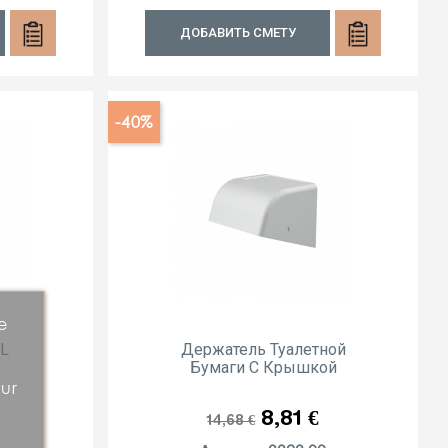
ДОБАВИТЬ СМЕТУ
-40%
e
0L
Держатель Туалетной
Бумаги С Крышкой
our
Обычная
Цена
8,81 €
14,68 €
цена