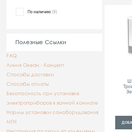
По наличию
(8)
Полезные Ссылки
FAQ
Линия Океан - Концепт
Способы доставки
Ш
Способы оплаты
Тро
Зе
Безопасность при установке
электроприборов в ванной комнате
Нормы установки саноборудования
МГН
ДОБА
Инструкция по уходу за изделиями