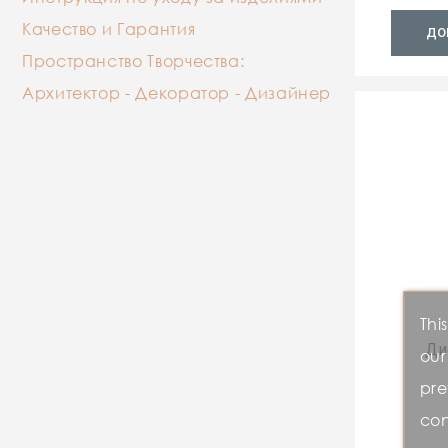
Качество и Гарантия
ДО
Пространство Творчества:
Архитектор - Декоратор - Дизайнер
Thi
Ди
our
pre
con