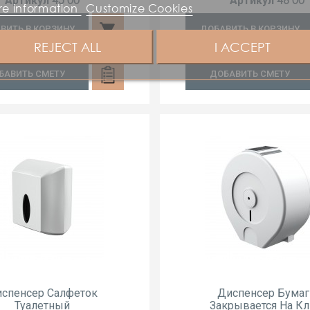
45 00
46 00
Артикул
Артикул
e information
Customize Cookies
shopping_cart
ВИТЬ В КОРЗИНУ
ДОБАВИТЬ В КОРЗИНУ
REJECT ALL
I ACCEPT
БАВИТЬ СМЕТУ
ДОБАВИТЬ СМЕТУ
спенсер Салфеток
Диспенсер Бумаг
Туалетный
Закрывается На К