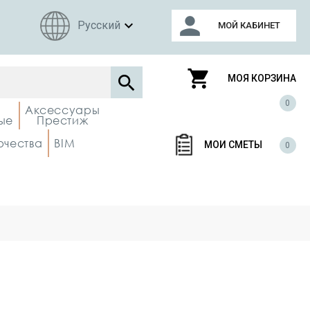
person
expand_more
Русский
МОЙ КАБИНЕТ
shopping_cart

МОЯ КОРЗИНА
0
Аксессуары
ые
Престиж
рчества
BIM
МОИ СМЕТЫ
0