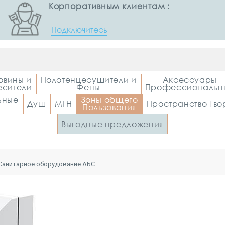
Корпоративным клиентам :
Подключитесь
овины и
Полотенцесушители и
Аксессуары
сители
Фены
Профессиональн
ьные
Зоны общего
Душ
МГН
Пространство Тво
Пользования
Выгодные предложения
Санитарное оборудование АБС