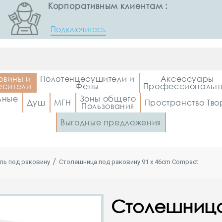
Корпоративным клиентам :
Подключитесь
овины и
Полотенцесушители и
Аксессуары
сители
Фены
Профессиональн
ьные
Зоны общего
Душ
МГН
Пространство Тво
Пользования
Выгодные предложения
ль под раковину
Cтолешница под раковину 91 x 46cm Compact
Cтолешница