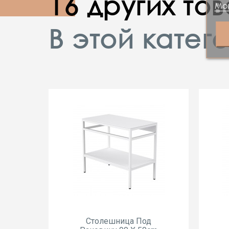
16 других то
Mor
В этой катег
Cтолешница Под