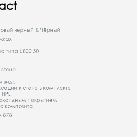
act
товый черный & Чёрный
жках
а типа U800 50
 стене
м виде
сации к стене в комплекте
 HPL
поксидным покрытием
го композита
x 878