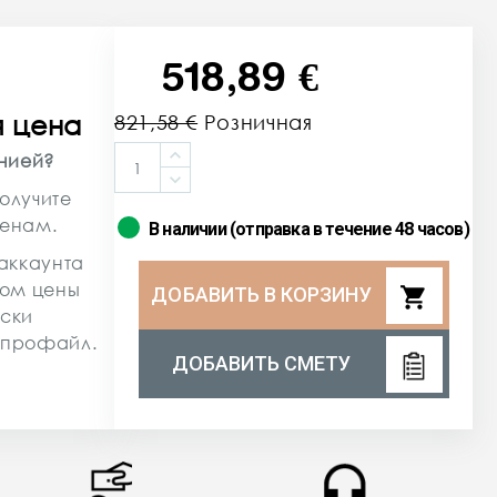
518,89 €
я цена
821,58 €
Розничная
цена
анией?
олучите
ценам.
В наличии (отправка в течение 48 часов)
аккаунта
сом цены
shopping_cart
ДОБАВИТЬ В КОРЗИНУ
ески
 профайл.
ДОБАВИТЬ СМЕТУ