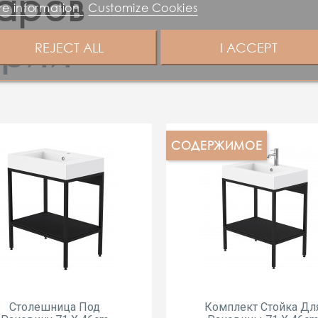
варов
e information
Customize Cookies
ории
REJECT ALL
I ACCEPT
СОДЕРЖИМОЕ
Cтолешница Под
Комплект Стойка Дл