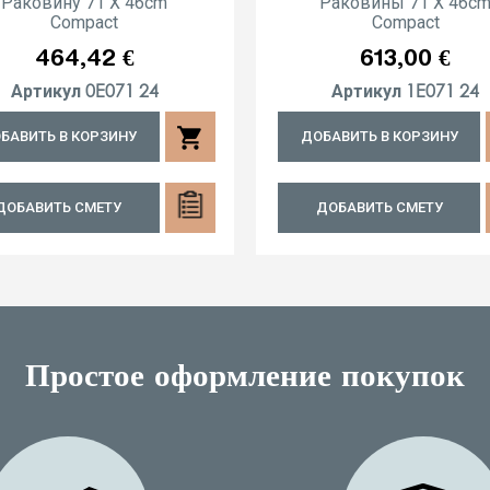
Раковину 71 X 46cm
Раковины 71 X 46c
Compact
Compact
Цена
Цена
464,42 €
613,00 €
0E071 24
1E071 24
Артикул
Артикул
shopping_cart
БАВИТЬ В КОРЗИНУ
ДОБАВИТЬ В КОРЗИНУ
ДОБАВИТЬ СМЕТУ
ДОБАВИТЬ СМЕТУ
Простое оформление покупок