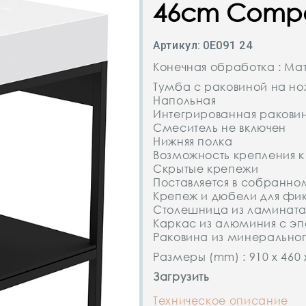
46cm Comp
Артикул:
0E091 24
Конечная обработка : Ма
Тумба с раковиной на но
Напольная
Интегрированная раковин
Смеситель не включен
Нижняя полка
Возможность крепления к
Скрытые крепежи
Поставляется в собранно
Крепеж и дюбели для фик
Столешница из ламината
Каркас из алюминия с э
Раковина из минерально
Размеры (mm) : 910 x 460 
Загрузить
Техническое описание