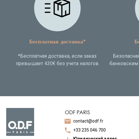
Бесплатная доставка*
Б
*Бесплатная доставка, если заказ
Безопасная
превышает 430€ без учета налогов
банковским 
ODF PARIS
mail
contact@odf.fr
call
+33 235 046 700
Юридический адрес