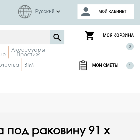
person
expand_more
Русский
МОЙ КАБИНЕТ
shopping_cart

МОЯ КОРЗИНА
0
Аксессуары
ые
Престиж
рчества
BIM
МОИ СМЕТЫ
1
 под раковину 91 x