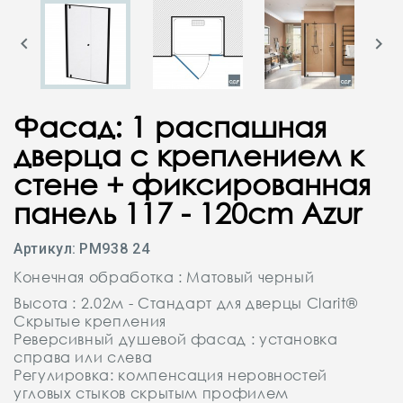


Фасад: 1 распашная
дверца с креплением к
стене + фиксированная
панель 117 - 120cm Azur
Артикул:
PM938 24
Конечная обработка : Матовый черный
Высота : 2.02м - Стандарт для дверцы Clarit®
Скрытые крепления
Реверсивный душевой фасад : установка
справа или слева
Регулировка: компенсация неровностей
угловых стыков скрытым профилем