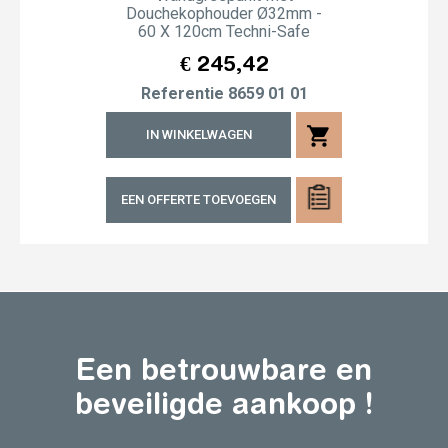
Douchekophouder Ø32mm -
60 X 120cm Techni-Safe
Prijs
€ 245,42
Referentie
8659 01 01
shopping_cart
IN WINKELWAGEN
EEN OFFERTE TOEVOEGEN
Een betrouwbare en
beveiligde aankoop !