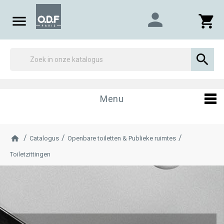
person

shopping_cart

Menu
Catalogus
Openbare toiletten & Publieke ruimtes
Toiletzittingen