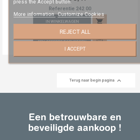
press the Accept button.
prijs
Referentie
242 00
More information
Customize Cookies
shopping_cart
IN WINKELWAGEN
REJECT ALL
EEN OFFERTE TOEVOEGEN
I ACCEPT

Terug naar begin pagina
Een betrouwbare en
beveiligde aankoop !