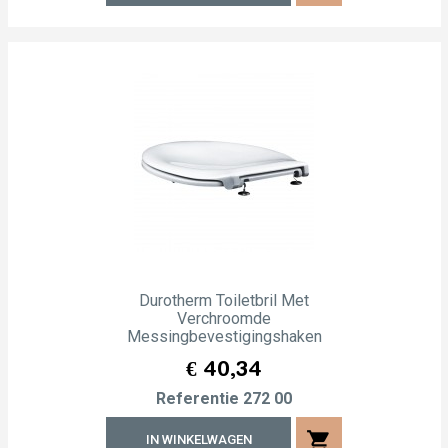
Durotherm Toiletbril Met
Verchroomde
Messingbevestigingshaken
Prijs
€ 40,34
Referentie
272 00
shopping_cart
IN WINKELWAGEN