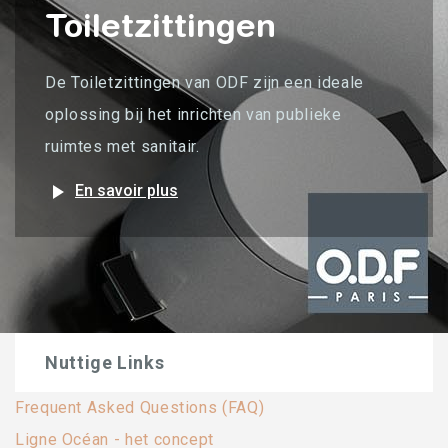
Toiletzittingen
De Toiletzittingen van ODF zijn een ideale
oplossing bij het inrichten van publieke
ruimtes met sanitair.
play_arrow
En savoir plus
Nuttige Links
Frequent Asked Questions (FAQ)
Ligne Océan - het concept