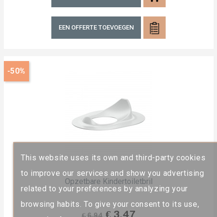
EEN OFFERTE TOEVOEGEN
-50%
This website uses its own and third-party cookies
to improve our services and show you advertising
Opzetbare Kindertoiletbril
related to your preferences by analyzing your
browsing habits. To give your consent to its use,
Normale
Prijs
€ 3,47
€ 6,94