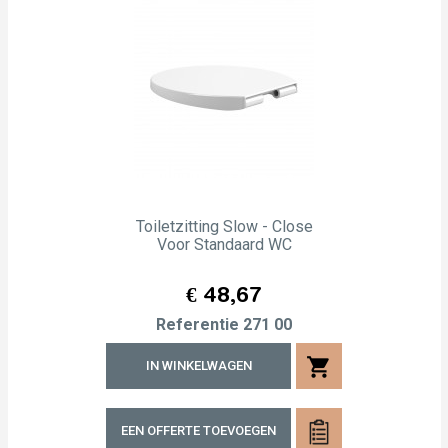
Toiletzitting Slow - Close
Voor Standaard WC
Prijs
€ 48,67
Referentie
271 00
shopping_cart
IN WINKELWAGEN
EEN OFFERTE TOEVOEGEN