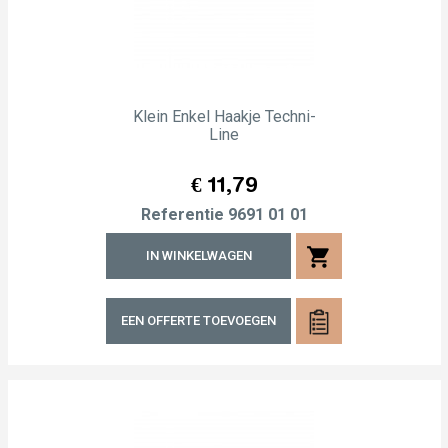
Klein Enkel Haakje Techni-
Line
Prijs
€ 11,79
Referentie
9691 01 01
shopping_cart
IN WINKELWAGEN
EEN OFFERTE TOEVOEGEN