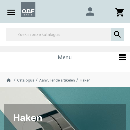
person

shopping_cart

Menu
Catalogus
Aanvullende artikelen
Haken
Haken