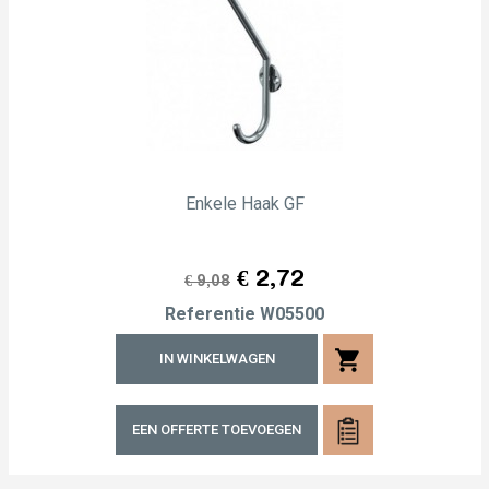
Enkele Haak GF
Normale
Prijs
€ 2,72
€ 9,08
prijs
Referentie
W05500
shopping_cart
IN WINKELWAGEN
EEN OFFERTE TOEVOEGEN