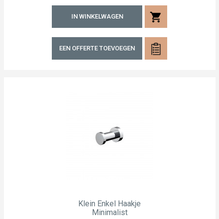
shopping_cart
IN WINKELWAGEN
EEN OFFERTE TOEVOEGEN
Klein Enkel Haakje
Minimalist