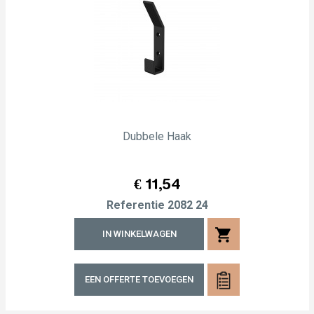
Dubbele Haak
Prijs
€ 11,54
Referentie
2082 24
shopping_cart
IN WINKELWAGEN
EEN OFFERTE TOEVOEGEN