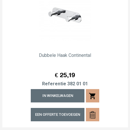
Dubbele Haak Continental
Prijs
€ 25,19
Referentie
382 01 01
shopping_cart
IN WINKELWAGEN
EEN OFFERTE TOEVOEGEN