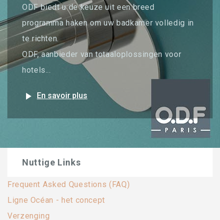
ODF biedt u de keuze uit een breed
programma haken om uw badkamer volledig in
te richten.
ODF, aanbieder van totaaloplossingen voor
hotels...
play_arrow
En savoir plus
Nuttige Links
Frequent Asked Questions (FAQ)
Ligne Océan - het concept
Verzenging