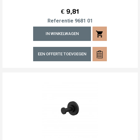
Prijs
€ 9,81
Referentie
9681 01
shopping_cart
IN WINKELWAGEN
EEN OFFERTE TOEVOEGEN