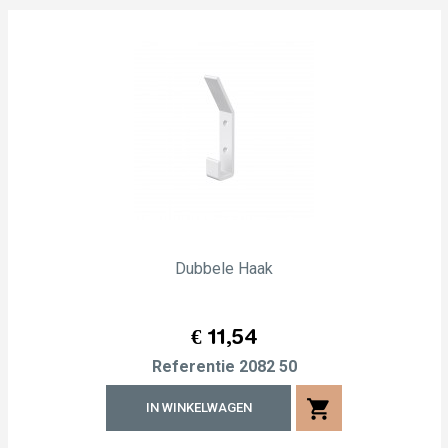
Dubbele Haak
Prijs
€ 11,54
Referentie
2082 50
shopping_cart
IN WINKELWAGEN