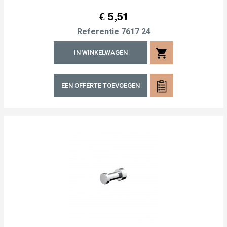
Prijs
€ 5,51
Referentie
7617 24
shopping_cart
IN WINKELWAGEN
EEN OFFERTE TOEVOEGEN