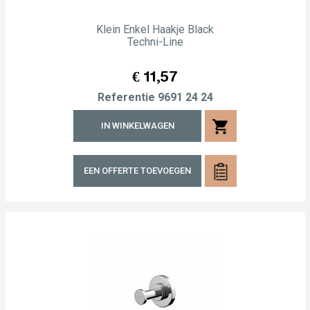
Klein Enkel Haakje Black
Techni-Line
Prijs
€ 11,57
Referentie
9691 24 24
shopping_cart
IN WINKELWAGEN
EEN OFFERTE TOEVOEGEN