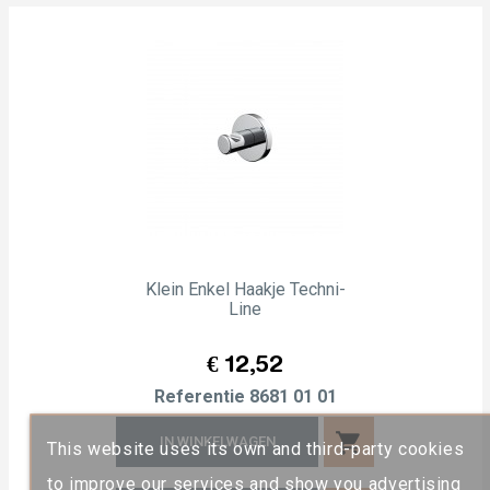
Klein Enkel Haakje Techni-
Line
Prijs
€ 12,52
Referentie
8681 01 01
shopping_cart
IN WINKELWAGEN
This website uses its own and third-party cookies
to improve our services and show you advertising