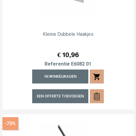
Kleine Dubbele Haakjes
Prijs
€ 10,96
Referentie
E6082 01
shopping_cart
IN WINKELWAGEN
EEN OFFERTE TOEVOEGEN
-70%