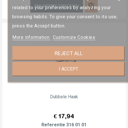
EEN OFFERTE TOEVOEGEN
related to your preferences by analyzing your
browsing habits. To give your consent to its use,
press the Accept button.
More information
Customize Cookies
REJECT ALL
I ACCEPT
Dubbele Haak
Prijs
€ 17,94
Referentie
316 01 01