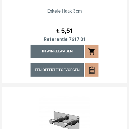
Enkele Haak 3cm
Prijs
€ 5,51
Referentie
7617 01
shopping_cart
IN WINKELWAGEN
EEN OFFERTE TOEVOEGEN