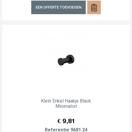
EEN OFFERTE TOEVOEGEN
Klein Enkel Haakje Black
Minimalist
Prijs
€ 9,81
Referentie
9681 24