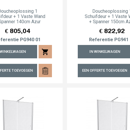
Doucheoplossing 1
Doucheoplossing 
ifdeur + 1 Vaste Wand
Schuifdeur + 1 Vaste
Spanner 140cm Azur
+ Spanner 150cm A
Prijs
Prijs
€ 805,04
€ 822,92
ferentie
PG940 01
Referentie
PG941 
shopping_cart
 WINKELWAGEN
IN WINKELWAGEN
FFERTE TOEVOEGEN
EEN OFFERTE TOEVOEGEN