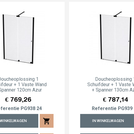
Doucheoplossing 1
Doucheoplossing 
ifdeur + 1 Vaste Wand
Schuifdeur + 1 Vaste
Spanner 120cm Azur
+ Spanner 130cm A
Prijs
Prijs
€ 769,26
€ 787,14
ferentie
PG938 24
Referentie
PG939 
shopping_cart
 WINKELWAGEN
IN WINKELWAGEN