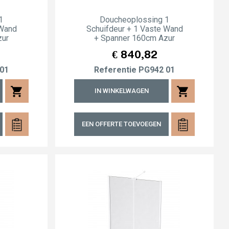
1
Doucheoplossing 1
 Wand
Schuifdeur + 1 Vaste Wand
zur
+ Spanner 160cm Azur
Prijs
€ 840,82
01
Referentie
PG942 01
shopping_cart
shopping_cart
IN WINKELWAGEN
EEN OFFERTE TOEVOEGEN