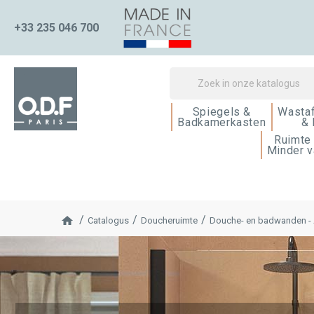
+33 235 046 700
Spiegels &
Wasta
Badkamerkasten
& 
Ruimte
Minder v
Catalogus
Doucheruimte
Douche- en badwanden -