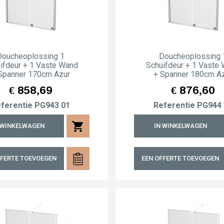
Doucheoplossing 1
Doucheoplossing 
ifdeur + 1 Vaste Wand
Schuifdeur + 1 Vaste
Spanner 170cm Azur
+ Spanner 180cm A
Prijs
Prijs
€ 858,69
€ 876,60
ferentie
PG943 01
Referentie
PG944 
shopping_cart
 WINKELWAGEN
IN WINKELWAGEN
FFERTE TOEVOEGEN
EEN OFFERTE TOEVOEGEN