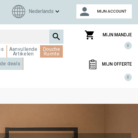
person
expand_more
Nederlands
MIJN ACCOUNT
shopping_cart

MIJN MANDJE
0
es
Aanvullende
Douche
Artikelen
Ruimte
de deals
MIJN OFFERTE
0