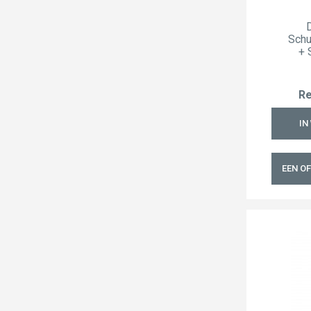
Schu
+ 
Re
IN
EEN O