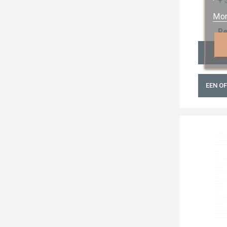
+ 
Mor
Re
IN
EEN O