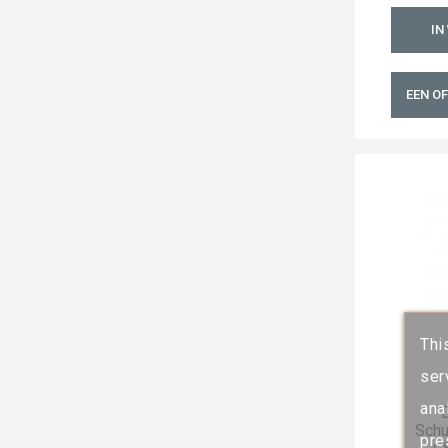
IN
EEN O
Thi
ser
ana
Schu
pre