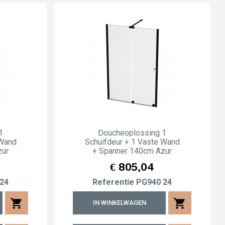
1
Doucheoplossing 1
 Wand
Schuifdeur + 1 Vaste Wand
zur
+ Spanner 140cm Azur
Prijs
€ 805,04
24
Referentie
PG940 24
shopping_cart
shopping_cart
IN WINKELWAGEN