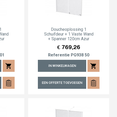
1
Doucheoplossing 1
 Wand
Schuifdeur + 1 Vaste Wand
zur
+ Spanner 120cm Azur
Prijs
€ 769,26
01
Referentie
PG938 50
shopping_cart
shopping_cart
IN WINKELWAGEN
EEN OFFERTE TOEVOEGEN