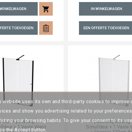
shopping_cart
 WINKELWAGEN
IN WINKELWAGEN
FFERTE TOEVOEGEN
EEN OFFERTE TOEVOEGEN
s website uses its own and third-party cookies to improve 
vices and show you advertising related to your preference
lyzing your browsing habits. To give your consent to its use
Doucheoplossing 1
Doucheoplossing 
ifdeur + 1 Vaste Wand
Schuifdeur + 1 Vaste
ss the Accept button.