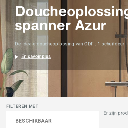
Doucheoplossing
spanner Azur
De ideale doucheoplossing van ODF : 1 schuifdeur +
play_arrow
En savoir plus
FILTEREN MET
Er zijn pro
BESCHIKBAAR