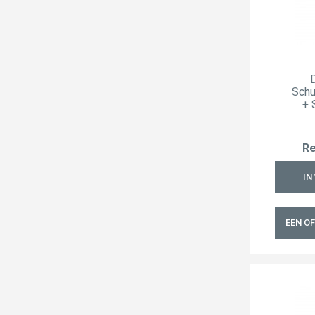
Schu
+ 
Re
IN
EEN O