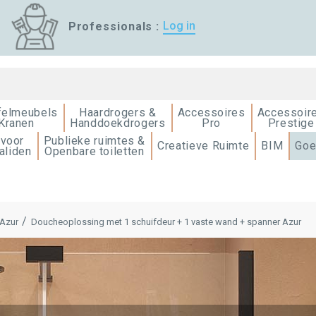
Log in
Professionals :
felmeubels
Haardrogers &
Accessoires
Accessoir
Kranen
Handdoekdrogers
Pro
Prestige
 voor
Publieke ruimtes &
Creatieve Ruimte
BIM
Goe
aliden
Openbare toiletten
 Azur
Doucheoplossing met 1 schuifdeur + 1 vaste wand + spanner Azur