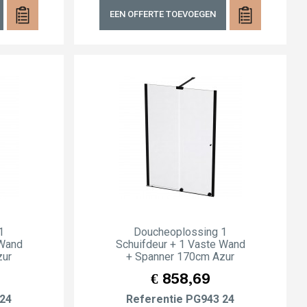
EEN OFFERTE TOEVOEGEN
1
Doucheoplossing 1
 Wand
Schuifdeur + 1 Vaste Wand
zur
+ Spanner 170cm Azur
Prijs
€ 858,69
24
Referentie
PG943 24