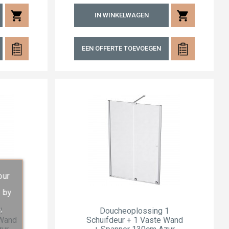
shopping_cart
shopping_cart
IN WINKELWAGEN
EEN OFFERTE TOEVOEGEN
our
s by
,
1
Doucheoplossing 1
 Wand
Schuifdeur + 1 Vaste Wand