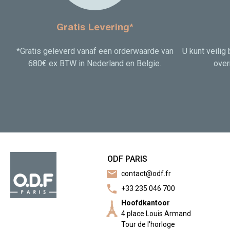
Gratis Levering*
*Gratis geleverd vanaf een orderwaarde van
U kunt veilig
680€ ex BTW in Nederland en Belgie.
over
ODF PARIS
mail
contact@odf.fr
call
+33 235 046 700
Hoofdkantoor
4 place Louis Armand
Tour de l'horloge