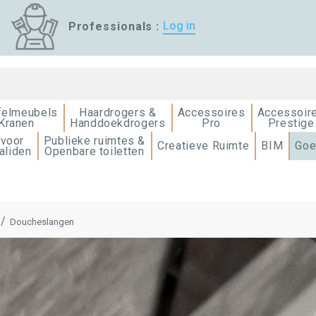
Log in
Professionals :
felmeubels
Haardrogers &
Accessoires
Accessoir
Kranen
Handdoekdrogers
Pro
Prestige
 voor
Publieke ruimtes &
Creatieve Ruimte
BIM
Goe
aliden
Openbare toiletten
Doucheslangen