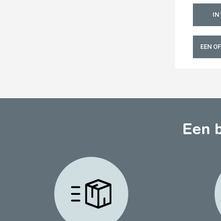
IN
EEN O
Een b