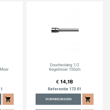
Doucheslang 1/2
 Moer
Kegelmoer 150cm
Prijs
€ 14,18
11
Referentie
173 01
shopping_cart
shopping_cart
IN WINKELWAGEN