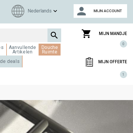
person
expand_more
Nederlands
MIJN ACCOUNT
shopping_cart

MIJN MANDJE
0
es
Aanvullende
Douche
Artikelen
Ruimte
de deals
MIJN OFFERTE
1