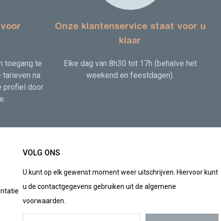
 voor
Onze klantenservice staat voor u
klaar
m toegang te
Elke dag van 8h30 tot 17h (behalve het
 tarieven na
weekend en feestdagen).
 profiel door
e.
VOLG ONS
U kunt op elk gewenst moment weer uitschrijven. Hiervoor kunt
u de contactgegevens gebruiken uit de algemene
ntatie
voorwaarden.