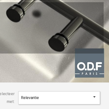
electeer

Relevantie
met: