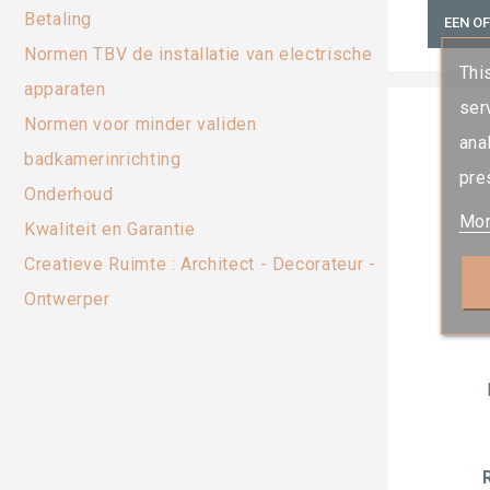
Betaling
EEN O
Normen TBV de installatie van electrische
Thi
apparaten
ser
Normen voor minder validen
ana
badkamerinrichting
pre
Onderhoud
Mor
Kwaliteit en Garantie
Creatieve Ruimte : Architect - Decorateur -
Ontwerper