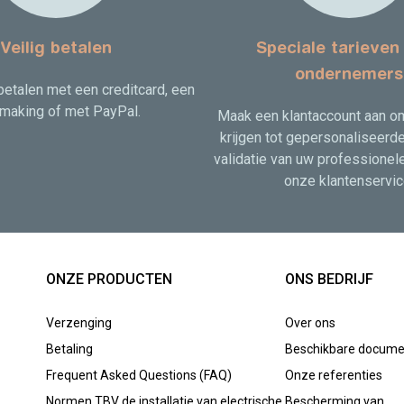
Veilig betalen
Speciale tarieven
ondernemers
 betalen met een creditcard, een
making of met PayPal.
Maak een klantaccount aan o
krijgen tot gepersonaliseerde
validatie van uw professionele
onze klantenservic
ONZE PRODUCTEN
ONS BEDRIJF
Verzenging
Over ons
Betaling
Beschikbare docume
Frequent Asked Questions (FAQ)
Onze referenties
Normen TBV de installatie van electrische
Bescherming van