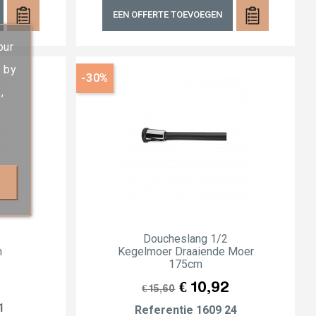
EEN OFFERTE TOEVOEGEN
our
s by
-30%
,
Doucheslang 1/2
m
Kegelmoer Draaiende Moer
175cm
Normale
Prijs
€ 10,92
€ 15,60
prijs
1
Referentie
1609 24