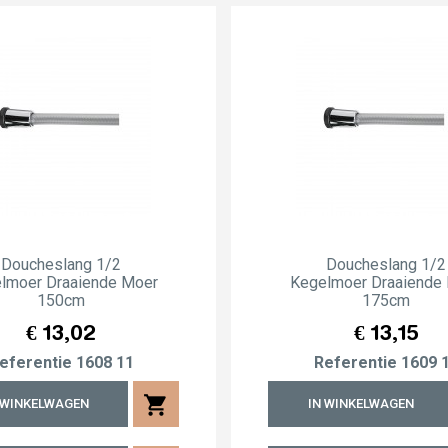
Doucheslang 1/2
Doucheslang 1/2
lmoer Draaiende Moer
Kegelmoer Draaiende
150cm
175cm
Prijs
Prijs
€ 13,02
€ 13,15
eferentie
1608 11
Referentie
1609 
shopping_cart
 WINKELWAGEN
IN WINKELWAGEN