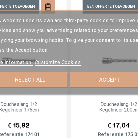
FFERTE TOEVOEGEN
EEN OFFERTE TOEVOEGEN
s website uses its own and third-party cookies to improve 
vices and show you advertising related to your preference
lyzing your browsing habits. To give your consent to its use
ss the Accept button.
e information
Customize Cookies
REJECT ALL
I ACCEPT
Doucheslang 1/2
Doucheslang 1/2
Kegelmoer 175cm
Kegelmoer 200c
Prijs
Prijs
€ 15,92
€ 17,04
Referentie
174 01
Referentie
175 0