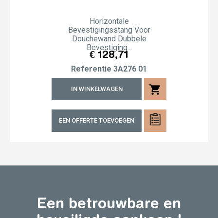
Horizontale
Bevestigingsstang Voor
Douchewand Dubbele
Bevestiging...
Prijs
€ 128,71
Referentie
3A276 01
shopping_cart
IN WINKELWAGEN
EEN OFFERTE TOEVOEGEN
Een betrouwbare en