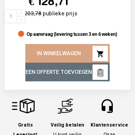
€ 128,71
€ 203,78
publieke prijs
Op aanvraag (levering tussen 3 en 6 weken)
shopping_cart
IN WINKELWAGEN
EEN OFFERTE TOEVOEGEN
Gratis
Veilig betalen
Klantenservice
Levering*
U kunt veilig
Onze