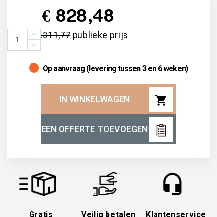
€ 828,48
€ 1.311,77
publieke prijs
Op aanvraag (levering tussen 3 en 6 weken)
shopping_cart
IN WINKELWAGEN
EEN OFFERTE TOEVOEGEN
Gratis
Veilig betalen
Klantenservice