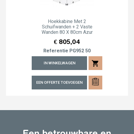
Hoekkabine Met 2
Schuifwanden + 2 Vaste
Wanden 80 X 80cm Azur
Prijs
€ 805,04
Referentie
PG952 50
shopping_cart
IN WINKELWAGEN
EEN OFFERTE TOEVOEGEN
Een betrouwbare en