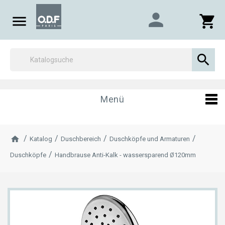
person

shopping_cart

Menü
Katalog
Duschbereich
Duschköpfe und Armaturen
Duschköpfe
Handbrause Anti-Kalk - wassersparend Ø120mm