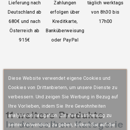
Lieferung nach
Zahlungen
täglich werktags
Deutschland ab
erfolgen über
von 8h30 bis
680€ und nach
Kreditkarte,
17h00
Österreich ab
Banküberweisung
915€
oder PayPal
Diese Website verwendet eigene Cookies und
Cookies von Drittanbietern, um unsere Dienste zu
verbessern. Und zeigen Sie Werbung in Bezug auf
Ihre Vorlieben, indem Sie Ihre Gewohnheiten
11 weitere Produkte
analysieren navigation. Um Ihre Zustimmung zu
In der selben Kategorie
seiner Verwendung zu geben, klicken Sie auf die