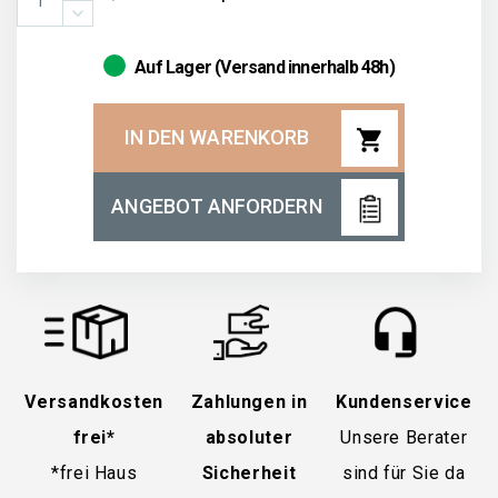
Auf Lager (Versand innerhalb 48h)
shopping_cart
IN DEN WARENKORB
ANGEBOT ANFORDERN
Versandkosten
Zahlungen in
Kundenservice
frei*
absoluter
Unsere Berater
*frei Haus
Sicherheit
sind für Sie da