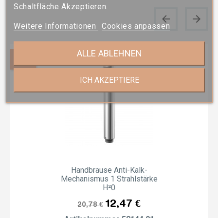
Schaltfläche Akzeptieren.
Weitere Informationen
Cookies anpassen
ALLE ABLEHNEN
-40%
ICH AKZEPTIERE
Handbrause Anti-Kalk-
Mechanismus 1 Strahlstärke
H²0
Listenpreis
Preis
12,47 €
20,78 €