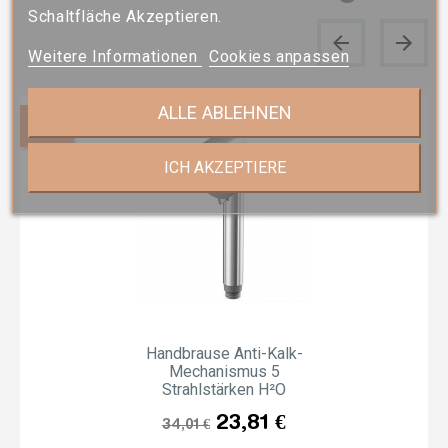
Schaltfläche Akzeptieren.
Weitere Informationen
Cookies anpassen
ALLE ABLEHNEN
-30%
ICH AKZEPTIERE
Handbrause Anti-Kalk-
Mechanismus 5
Strahlstärken H²O
Listenpreis
Preis
23,81 €
34,01 €