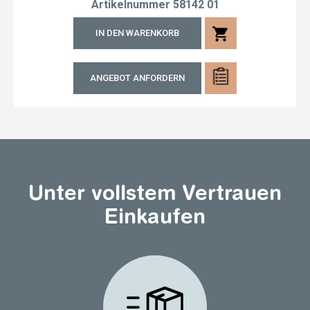
Artikelnummer
58142 01
shopping_cart
IN DEN WARENKORB
ANGEBOT ANFORDERN
Unter vollstem Vertrauen
Einkaufen