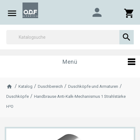
person

shopping_cart

Menü
Katalog
Duschbereich
Duschköpfe und Armaturen
Duschköpfe
Handbrause Anti-Kalk-Mechanismus 1 Strahlstärke
H²O