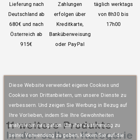
Lieferung nach
Zahlungen
täglich werktags
Deutschland ab
erfolgen über
von 8h30 bis
680€ und nach
Kreditkarte,
17h00
Österreich ab
Banküberweisung
915€
oder PayPal
Diese Website verwendet eigene Cookies und
Cookies von Drittanbietern, um unsere Dienste zu
verbessern. Und zeigen Sie Werbung in Bezug auf
Ihre Vorlieben, indem Sie Ihre Gewohnheiten
11 weitere Produkte
analysieren navigation. Um Ihre Zustimmung zu
In der selben Kategorie
seiner Verwendung zu geben, klicken Sie auf die