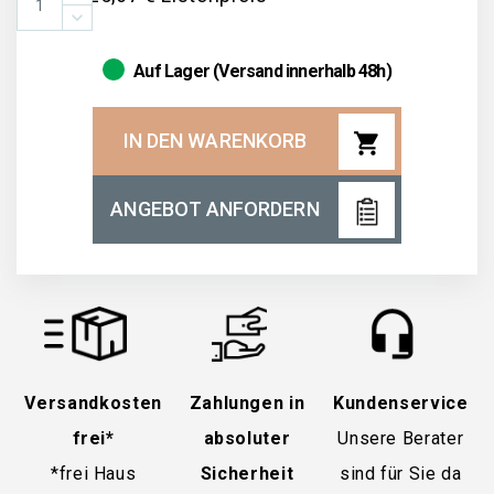
Auf Lager (Versand innerhalb 48h)
shopping_cart
IN DEN WARENKORB
ANGEBOT ANFORDERN
Versandkosten
Zahlungen in
Kundenservice
frei*
absoluter
Unsere Berater
*frei Haus
Sicherheit
sind für Sie da