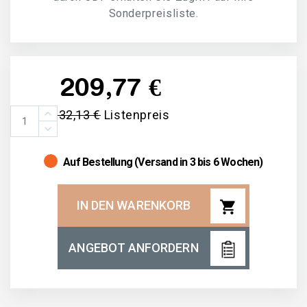
Sonderpreisliste.
209,77 €
332,13 €
Listenpreis
Auf Bestellung (Versand in 3 bis 6 Wochen)
shopping_cart
IN DEN WARENKORB
ANGEBOT ANFORDERN