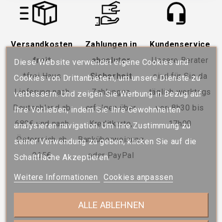
Versandkosten
Zahlungen in
Kundenservice
frei*
absoluter
Unsere Berater
Diese Website verwendet eigene Cookies und
*frei Haus
Sicherheit
sind für Sie da
Cookies von Drittanbietern, um unsere Dienste zu
Lieferung nach
Zahlungen
täglich werktags
verbessern. Und zeigen Sie Werbung in Bezug auf
Deutschland ab
erfolgen über
von 8h30 bis
Ihre Vorlieben, indem Sie Ihre Gewohnheiten
680€ und nach
Kreditkarte,
17h00
analysieren navigation. Um Ihre Zustimmung zu
Österreich ab
Banküberweisung
seiner Verwendung zu geben, klicken Sie auf die
915€
oder PayPal
Schaltfläche Akzeptieren.
Weitere Informationen
Cookies anpassen
ALLE ABLEHNEN