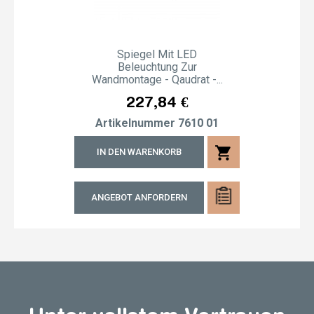
Spiegel Mit LED
Beleuchtung Zur
Wandmontage - Qaudrat -...
Preis
227,84 €
Artikelnummer
7610 01
shopping_cart
IN DEN WARENKORB
ANGEBOT ANFORDERN