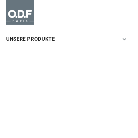

UNSERE PRODUKTE

UNSER UNTERNEHMEN
BLEIBEN SIE INFORMIERT
Sie können Ihr Einverständnis jederzeit widerrufen. Unsere
Kontaktinformationen finden Sie u. a. in der
Datenschutzerklärung.
Ich akzeptiere die Allgemeinen Geschäftsbedingungen und