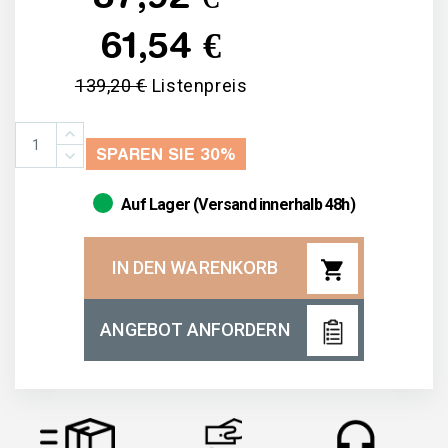
61,54 €
139,20 €
Listenpreis
SPAREN SIE 30%
Auf Lager (Versand innerhalb 48h)
shopping_cart
IN DEN WARENKORB
ANGEBOT ANFORDERN