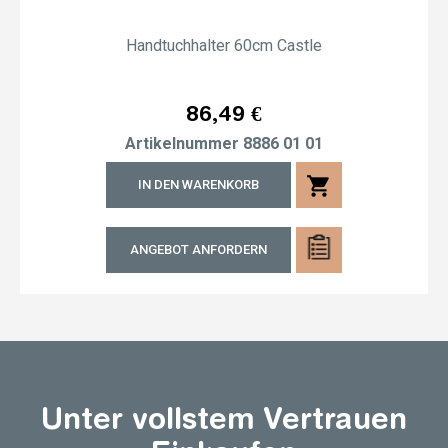
Handtuchhalter 60cm Castle
Preis
86,49 €
Artikelnummer
8886 01 01
shopping_cart
IN DEN WARENKORB
ANGEBOT ANFORDERN
Unter vollstem Vertrauen