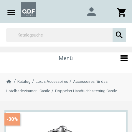
person

shopping_cart

Menü
Katalog
Luxus Accessoires
Accessoires für das
Hotelbadezimmer - Castle
Doppelter Handtuchhalterring Castle
-30%