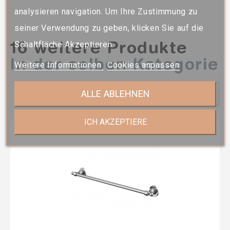
analysieren navigation. Um Ihre Zustimmung zu
seiner Verwendung zu geben, klicken Sie auf die
16 weitere Produkte
Schaltfläche Akzeptieren.
In der selben Kategorie
Weitere Informationen
Cookies anpassen
ALLE ABLEHNEN
ICH AKZEPTIERE