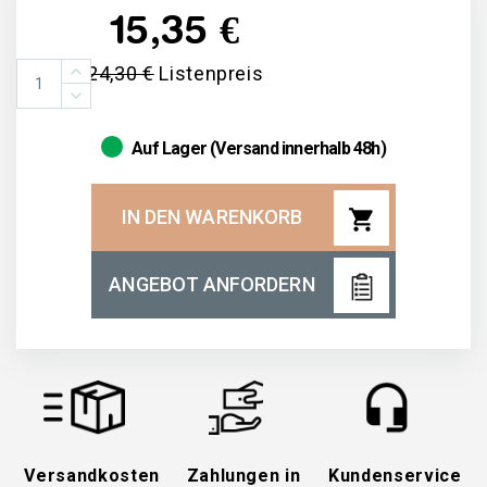
15,35 €
24,30 €
Listenpreis
Auf Lager (Versand innerhalb 48h)
shopping_cart
IN DEN WARENKORB
ANGEBOT ANFORDERN
Versandkosten
Zahlungen in
Kundenservice