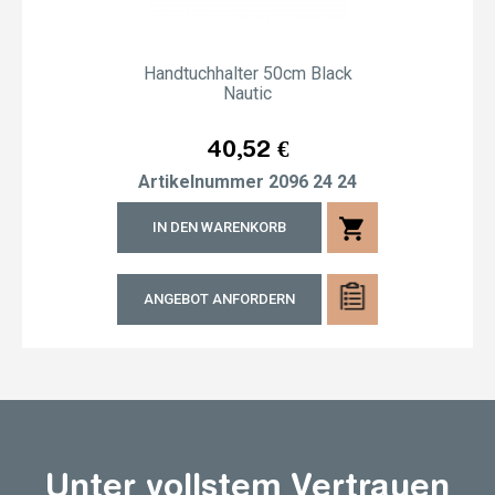
Handtuchhalter 50cm Black
Nautic
Preis
40,52 €
Artikelnummer
2096 24 24
shopping_cart
IN DEN WARENKORB
ANGEBOT ANFORDERN
Unter vollstem Vertrauen